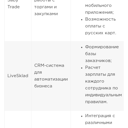
Saby
работы с
мобильного
Trade
торгами и
приложения;
закупками
Возможность
оплаты с
русских карт.
Формирование
базы
заказчиков;
CRM-система
Расчет
для
зарплаты для
LiveSklad
автоматизации
каждого
бизнеса
сотрудника по
индивидуальным
правилам.
Интеграция с
различными