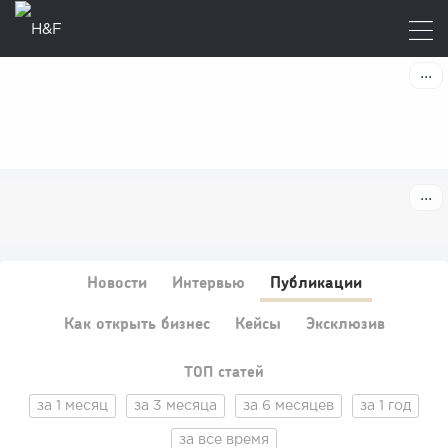
Новости
Интервью
Публикации
Как открыть бизнес
Кейсы
Эксклюзив
ТОП статей
за 1 месяц
за 3 месяца
за 6 месяцев
за 1 год
за все время