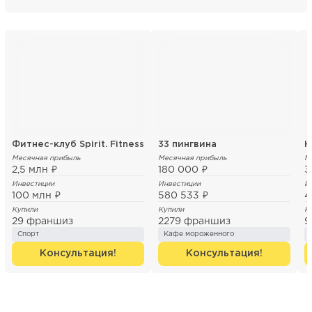
Фитнес-клуб Spirit. Fitness
33 пингвина
Н
Месячная прибыль
Месячная прибыль
М
2,5 млн ₽
180 000 ₽
3
Инвестиции
Инвестиции
И
100 млн ₽
580 533 ₽
4
Купили
Купили
К
29 франшиз
2279 франшиз
9
Спорт
Кафе мороженного
Консультация!
Консультация!