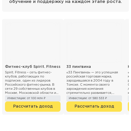
обучение и поддержку на каждом этапе роста.
Фитнес-клуб Spirit. Fitness
33 пингвина
Н
Spirit. Fitness – сеть фитнес-
«33 Пингвина» — это успешная
«
клубов, работающих по
российская торговая марка,
м
подписке, один из лидеров
зародившаяся в 2004 году в
р
Российского фитнес-рынка. В
Томске. С момента своего
О
сети 29 собственных клубов в
зарождения компания
л
Москве, Московской области и
стремительно развивается,
к
Санкт- Петербурге. Компани...
расширяя сеть кафе и точек п...
30
Инвестиции: от 100 млн ₽
Инвестиции: от 580 533 ₽
Рассчитать доход
Рассчитать доход