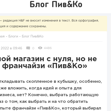
Блог Пив&Ко
— редакция H&F не вносит изменения в текст. Вся орфография,
ция и содержание сохранены.
ная
–
Блоги
–
Блог Пив&Ко
4486
 2022 в 09:46
0
ой магазин с нуля, но не
т франчайзи «Пив&Ко»
ткладывать скопленное в кубышку, особенно,
а же вложить, когда идей и опыта для
изнеса, нет? Конечно, выбрать работающую
з о том, как выбрать и на что обратить
опыте франчайзи «Пив&Ко», который выбирал