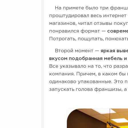
На примете было три франши
проштудировал весь интернет 
магазинов, читал отзывы поку
понравился формат —
совреме
Потрогать, пощупать, понюхать
Второй момент —
яркая выв
вкусом подобранная мебель и
Все указывало на то, что раз
компания. Причем, в каком бы 
одинаково упакованные. Это п
запускать голова франшизы, а