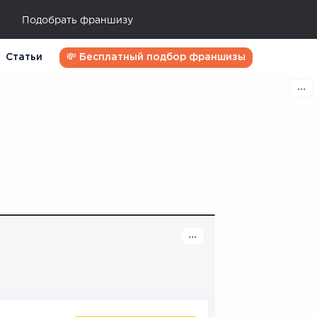
Подобрать франшизу
Статьи
💸 Бесплатный подбор франшизы