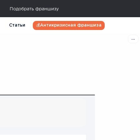
Подобрать франшизу
Статьи
💰Антикризисная франшиза