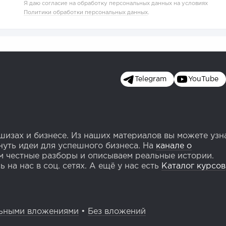
Я даю согласие на обработку персональных данных на условиях
Политики обработки персональных данных
.
Telegram
YouTube
изах и бизнесе. Из наших материалов вы можете узн
уть идеи для успешного бизнеса. На
канале о
 честные разборы и описываем реальные истории.
 на нас в соц. сетях. А ещё у нас есть
Каталог курсов
ьными вложениями
•
Без вложений