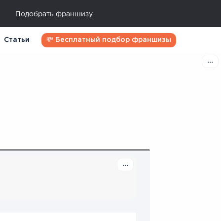
Подобрать франшизу
Статьи
💸 Бесплатный подбор франшизы