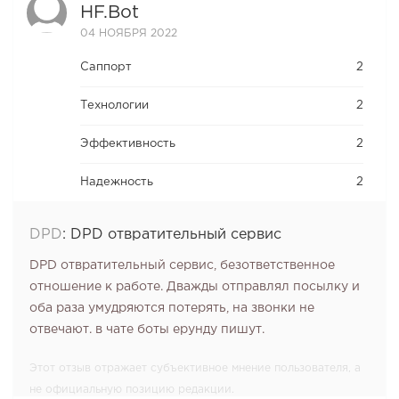
HF.bot
04 НОЯБРЯ 2022
Саппорт
2
Технологии
2
Эффективность
2
Надежность
2
DPD
:
DPD отвратительный сервис
DPD отвратительный сервис, безответственное
отношение к работе. Дважды отправлял посылку и
оба раза умудряются потерять, на звонки не
отвечают. в чате боты ерунду пишут.
Этот отзыв отражает субъективное мнение пользователя, а
не официальную позицию редакции.