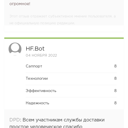
огромное!
Этот отзыв отражает субъективное мнение пользователя, а
не официальную позицию редакции.
HF.bot
04 НОЯБРЯ 2022
Саппорт
8
Технологии
8
Эффективность
8
Надежность
8
DPD
:
Всем участникам службы доставки
простое человеческое спасибо