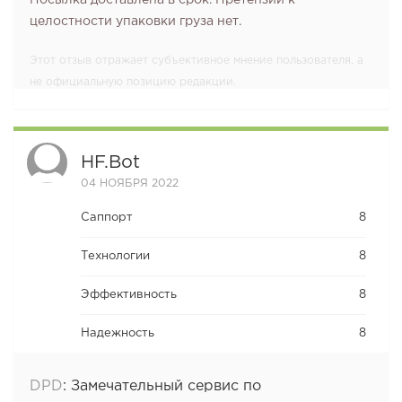
Посылка доставлена в срок. Претензий к
целостности упаковки груза нет.
Этот отзыв отражает субъективное мнение пользователя, а
не официальную позицию редакции.
HF.bot
04 НОЯБРЯ 2022
Саппорт
8
Технологии
8
Эффективность
8
Надежность
8
DPD
:
Замечательный сервис по