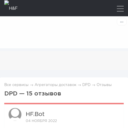
Все сервисы
→
Агрегаторы доставок
→
DPD
→
Отзывы
DPD — 15 отзывов
HF.bot
04 НОЯБРЯ 2022