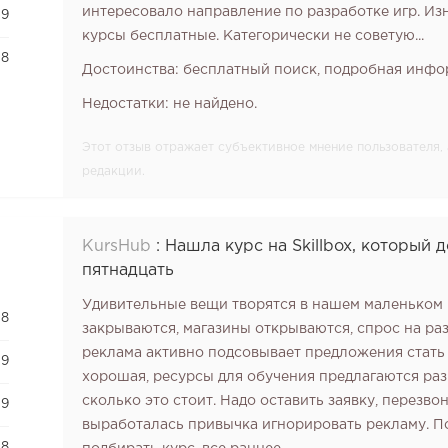
интересовало направление по разработке игр. И
9
курсы бесплатные. Категорически не советую...
8
Достоинства: бесплатный поиск, подробная инфо
Недостатки: не найдено.
Этот отзыв отражает субъективное мнение пользователя
редакции.
KursHub
:
Нашла курс на Skillbox, который 
пятнадцать
Удивительные вещи творятся в нашем маленьком 
8
закрываются, магазины открываются, спрос на раз
реклама активно подсовывает предложения стать
9
хорошая, ресурсы для обучения предлагаются раз
сколько это стоит. Надо оставить заявку, перезвон
9
выработалась привычка игнорировать рекламу. П
8