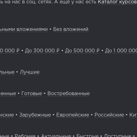
 на нас в соц. сетях. А ещё у нас есть
Каталог курсов
ьными вложениями
•
Без вложений
0 000 ₽
•
До 300 000 ₽
•
До 500 000 ₽
•
До 1 000 00
льные
•
Лучшие
ренные
•
Готовые
•
Востребованные
нские
•
Зарубежные
•
Европейские
•
Российские
•
Ки
вные
•
Рабочие
•
Актуальные
•
Быстрые
•
Доступные
•