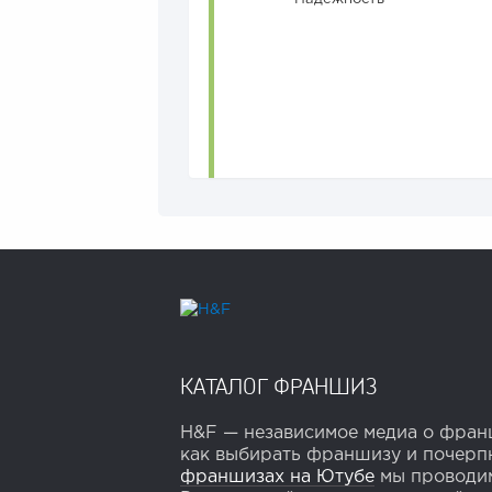
КАТАЛОГ ФРАНШИЗ
H&F — независимое медиа о франш
как выбирать франшизу и почерпн
франшизах на Ютубе
мы проводим