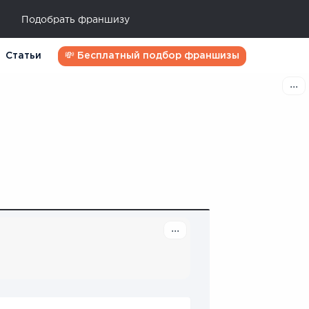
Подобрать франшизу
Статьи
💸 Бесплатный подбор франшизы