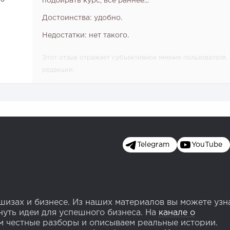
подбирать курс, все раннее...
Достоинства: удобно.
Недостатки: нет такого.
Этот отзыв отражает субъективное мнение пользователя
редакции.
Telegram
YouTube
изах и бизнесе. Из наших материалов вы можете узн
уть идеи для успешного бизнеса. На
канале о
 честные разборы и описываем реальные истории.