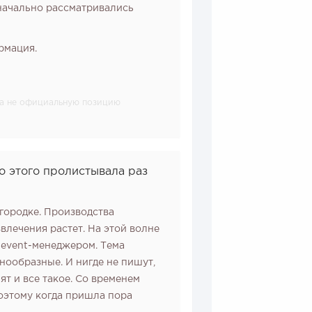
значально рассматривались
рмация.
, а не официальную позицию
до этого пролистывала раз
городке. Производства
влечения растет. На этой волне
 event-менеджером. Тема
нообразные. И нигде не пишут,
ят и все такое. Со временем
оэтому когда пришла пора