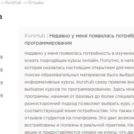
→
KursHub
→
Отзывы
а
KursHub
:
Недавно у меня появилась потреб
программирования
Недавно у меня появилась потребность в изучени
8
искать подходящие курсы онлайн. Попутно, я на
которая оказалась настоящим открытием для меня
8
поиске образовательных материалов было выбрат
информативные курсы. Kurshub сразу привлек в
9
выбором курсов по программированию. Здесь мо
9
программы, начиная от базовых до более специа
разносторонний подход позволяет выбрать курс,
соответствующий моим потребностям. Что также п
отзывов студентов на платформе. Это дает возмо
востребованы и полезны в реальной практике. На
акции и предоставляются скидки на курсы, что д