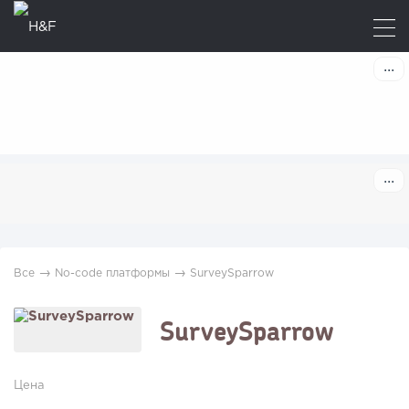
→
→
Все
No-code платформы
SurveySparrow
SurveySparrow
Цена