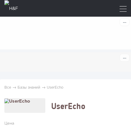
→
→
Все
Базы знаний
UserEcho
UserEcho
Цена