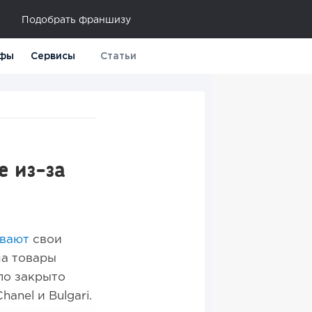
Подобрать франшизу
фы
Сервисы
Статьи
е из-за
вают
свои
на товары
ло закрыто
anel и Bulgari.