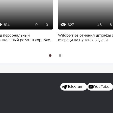
814
627
0
0
48
8
ш персональный
Wildberries отменил штрафы 
зыкальный робот в коробке с
очереди на пунктах выдачи
скрайним миром...
1
2
Telegram
YouTube