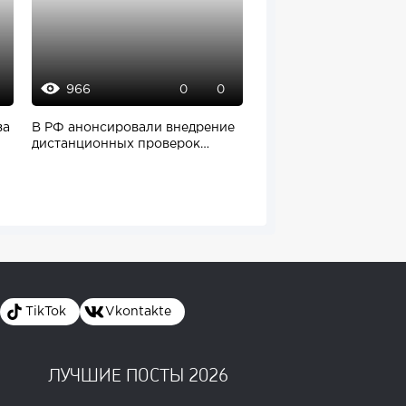
966
970
0
0
за
В РФ анонсировали внедрение
Ozon утроил выручку
дистанционных проверок
рекламы
бизнеса
TikTok
Vkontakte
ЛУЧШИЕ ПОСТЫ 2026