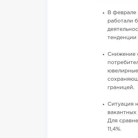
В феврале 
работали б
деятельнос
тенденции 
Снижение с
потребител
ювелирные 
сохраняющи
границей.
Ситуация н
вакантных 
Для сравне
11,4%.