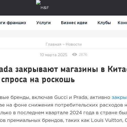
нги франшиз
Услуги
Бизнес идеи
Клубы
Кон
Главная
–
Новости
2876
10 марта 2025
rada закрывают магазины в Кита
 спроса на роскошь
ые бренды, включая Gucci и Prada, активно
закры
ае на фоне снижения потребительских расходов 
олько в последнем квартале 2024 года в стране бы
в премиальных брендов, таких как Louis Vuitton, Ch