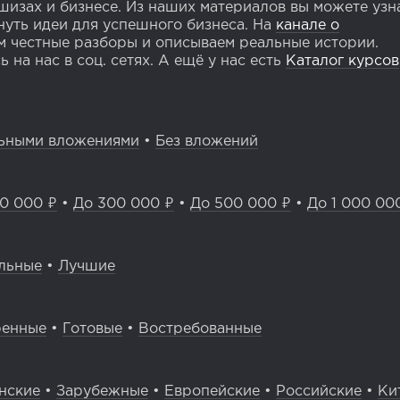
изах и бизнесе. Из наших материалов вы можете узн
уть идеи для успешного бизнеса. На
канале о
 честные разборы и описываем реальные истории.
 на нас в соц. сетях. А ещё у нас есть
Каталог курсов
ьными вложениями
•
Без вложений
0 000 ₽
•
До 300 000 ₽
•
До 500 000 ₽
•
До 1 000 00
льные
•
Лучшие
ренные
•
Готовые
•
Востребованные
нские
•
Зарубежные
•
Европейские
•
Российские
•
Ки