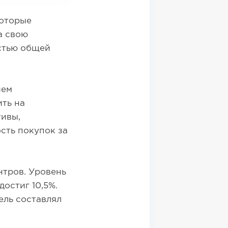
которые
а свою
астью общей
ием
ить на
тивы,
сть покупок за
нтров. Уровень
достиг 10,5%.
тель составлял