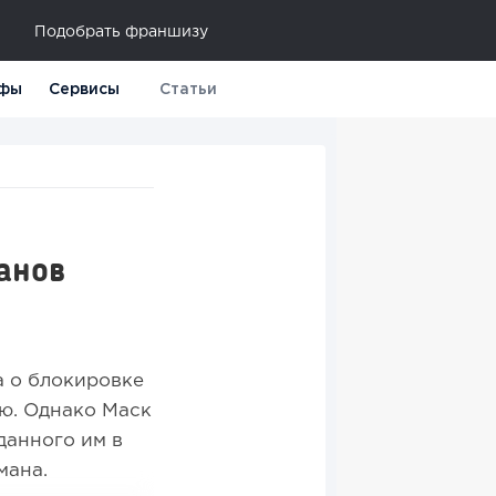
Подобрать франшизу
фы
Сервисы
Статьи
анов
 о блокировке
ю. Однако Маск
данного им в
мана.