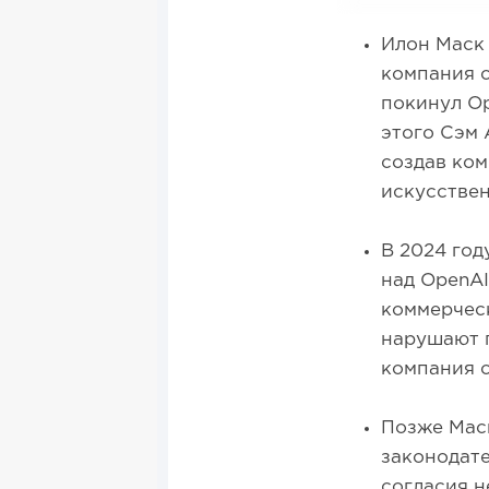
Илон Маск 
компания с
покинул Op
этого Сэм 
создав ком
искусствен
В 2024 год
над OpenAI
коммерческ
нарушают п
компания 
Позже Мас
законодате
согласия н