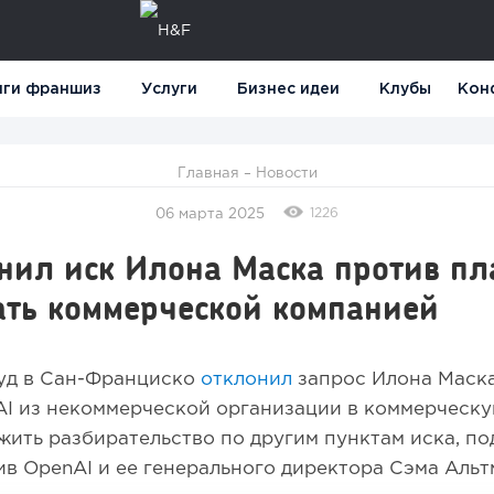
нги франшиз
Услуги
Бизнес идеи
Клубы
Кон
Главная
–
Новости
1226
06 марта 2025
нил иск Илона Маска против пл
ать коммерческой компанией
уд в Сан-Франциско
отклонил
запрос Илона Маска
I из некоммерческой организации в коммерческу
ить разбирательство по другим пунктам иска, по
ив OpenAI и ее генерального директора Сэма Альт