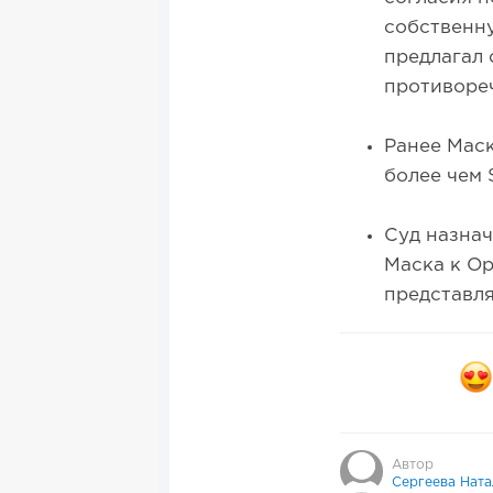
собственну
предлагал 
противоре
Ранее Маск
более чем 
Суд назнач
Маска к Op
представл
Автор
Сергеева Ната