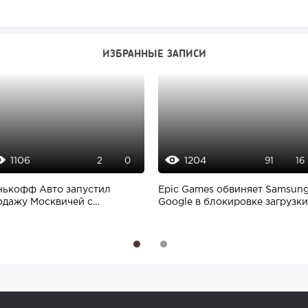
ИЗБРАННЫЕ ЗАПИСИ
1106
1204
2
0
91
16
нькофф Авто запустил
Epic Games обвиняет Samsung
одажу Москвичей с
Google в блокировке загрузки
ставкой до дома
приложений...
1
2