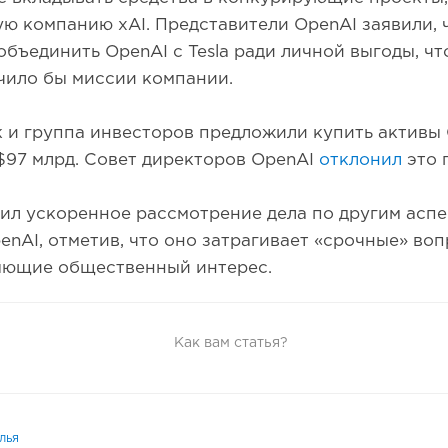
ю компанию xAI. Представители OpenAI заявили, 
объединить OpenAI с Tesla ради личной выгоды, чт
чило бы миссии компании.
 и группа инвесторов предложили купить активы 
$97 млрд. Совет директоров OpenAI
отклонил
это 
ил ускоренное рассмотрение дела по другим аспе
enAI, отметив, что оно затрагивает «срочные» воп
яющие общественный интерес.
Как вам статья?
лья