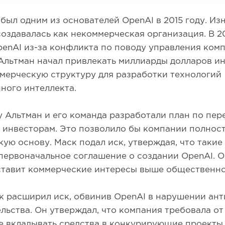
был одним из основателей OpenAI в 2015 году. Из
оздавалась как некоммерческая организация. В 2
enAI из-за конфликта по поводу управления комп
Альтман начал привлекать миллиарды долларов и
мерческую структуру для разработки технологий
ного интеллекта.
у Альтман и его команда разработали план по пер
 инвесторам. Это позволило бы компании полнос
ую основу. Маск подал иск, утверждая, что такие
ервоначальное соглашение о создании OpenAI. Он
ставит коммерческие интересы выше общественно
к расширил иск, обвинив OpenAI в нарушении ан
льства. Он утверждал, что компания требовала о
е вкладывать средства в конкурирующие проекты,