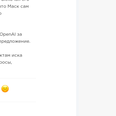
что Маск сам
о
OpenAI за
предложение.
ктам иска
росы,