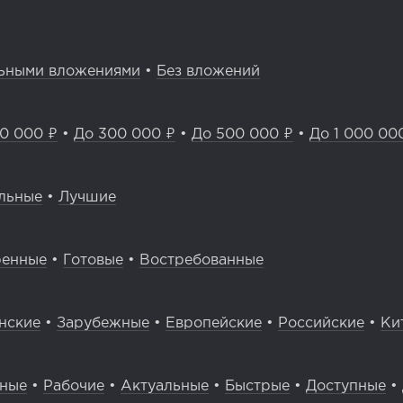
ьными вложениями
•
Без вложений
0 000 ₽
•
До 300 000 ₽
•
До 500 000 ₽
•
До 1 000 00
льные
•
Лучшие
ренные
•
Готовые
•
Востребованные
нские
•
Зарубежные
•
Европейские
•
Российские
•
Ки
вные
•
Рабочие
•
Актуальные
•
Быстрые
•
Доступные
•