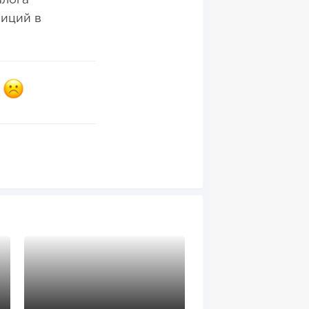
алога
тиций в