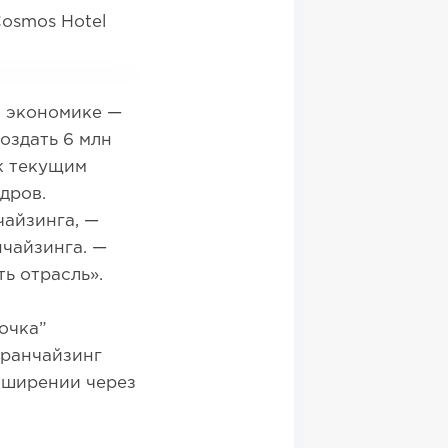
Cosmos Hotel
в экономике —
создать 6 млн
к текущим
адров.
айзинга, —
чайзинга. —
ть отрасль».
очка”
франчайзинг
асширении через