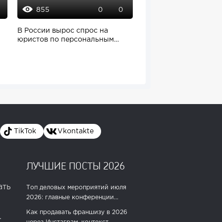
855
2076
0
0
В России вырос спрос на
Тайвань вновь сокра
юристов по персональным
экспорт, а McDonald's
данным
Казахстана
TikTok
Vkontakte
ЛУЧШИЕ ПОСТЫ 2026
ать
Топ деловых мероприятий июля
2026: главные конференции...
Как продавать франшизу в 2026
.