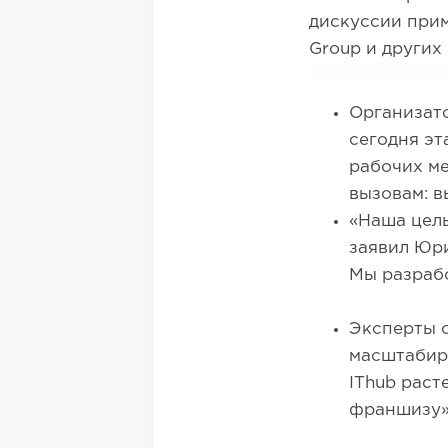
дискуссии приму
Group и други
Организат
сегодня эт
рабочих м
вызовам: в
«Наша цел
заявил Юр
Мы разраб
Эксперты о
масштабиру
IThub раст
франшизу