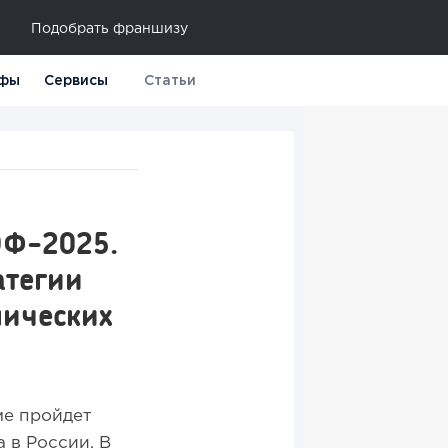
Подобрать франшизу
фы
Сервисы
Статьи
ЭФ-2025.
атегии
мических
ме пройдет
 в России. В