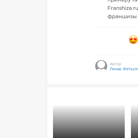
примеру ли
Franshiza.
франшизы н
Автор
Линар Феткул