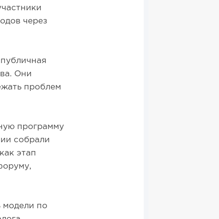
участники
одов через
 публичная
ва. Они
ежать проблем
ьную программу
сии собрали
как этап
форуму,
 модели по