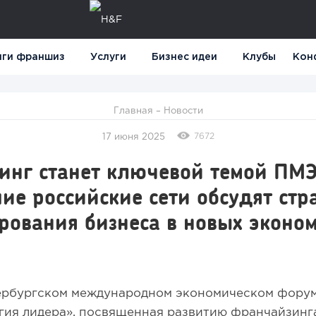
нги франшиз
Услуги
Бизнес идеи
Клубы
Кон
Главная
–
Новости
7672
17 июня 2025
инг станет ключевой темой ПМ
е российские сети обсудят стр
рования бизнеса в новых эконо
х
тербургском международном экономическом фору
гия лидера», посвященная развитию франчайзинга