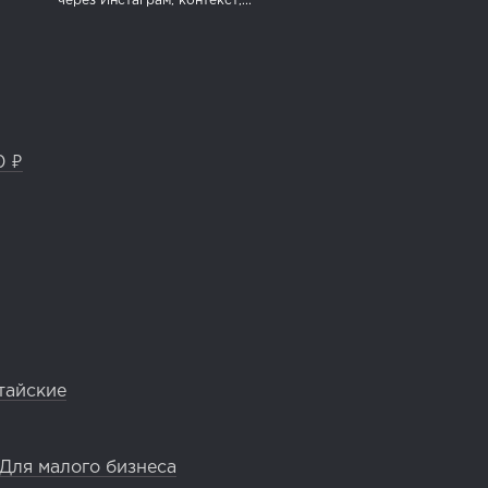
через Инстаграм, контекст,...
0 ₽
тайские
Для малого бизнеса