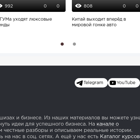
992
808
0
0
0
0
 ГУМа уходят люксовые
Китай выходит вперёд в
енды
мировой гонке авто
1
2
Telegram
YouTube
изах и бизнесе. Из наших материалов вы можете узн
уть идеи для успешного бизнеса. На
канале о
 честные разборы и описываем реальные истории.
 на нас в соц. сетях. А ещё у нас есть
Каталог курсов