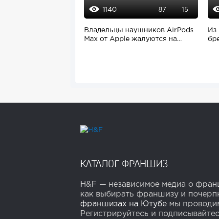
1140
87
15
Владельцы наушников AirPods
Из
Max от Apple жалуются на
бр
проблемы...
КАТАЛОГ ФРАНШИЗ
H&F — независимое медиа о франш
как выбирать франшизу и почерпн
франшизах на Ютубе
мы проводим
Регистрируйтесь и подписывайтесь