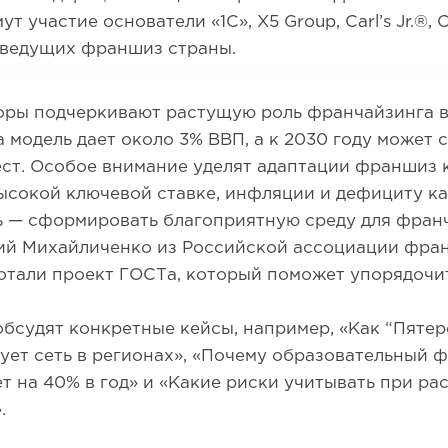
т участие основатели «1С», X5 Group, Carl’s Jr.®, 
х ведущих франшиз страны.
оры подчеркивают растущую роль франчайзинга 
а модель дает около 3% ВВП, а к 2030 году может 
ест. Особое внимание уделят адаптации франшиз 
ысокой ключевой ставке, инфляции и дефициту к
ь — сформировать благоприятную среду для франч
ий Михайличенко из Российской ассоциации фран
отали проект ГОСТа, который поможет упорядочи
бсудят конкретные кейсы, например, «Как “Пятер
ет сеть в регионах», «Почему образовательный 
ет на 40% в год» и «Какие риски учитывать при р
».