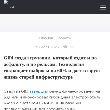
Главная
–
Новости
788
30 июля 2025
Glīd создал грузовик, который ездит и по
асфальту, и по рельсам. Технология
сокращает выбросы на 60% и дает вторую
жизнь старой инфраструктуре
Стартап Glīd
завершил
раунд финансирования на
$3,1 млн и анонсировал гибридный электромобиль
Rāden с системой EZRA-1SIX на базе ИИ,
предназначенный для автоматизации