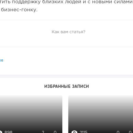
ить поддержку близких людей и с новыми силами
бизнес-гонку.
Как вам статья?
ов
ИЗБРАННЫЕ ЗАПИСИ
898
2115
2
0
0
0