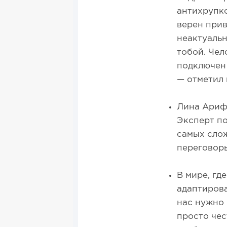
антихрупко
верен прив
неактуальн
тобой. Чел
подключен 
— отметил 
Лина Ариф
Эксперт п
самых слож
переговоры
В мире, гд
адаптирова
нас нужно 
просто чес