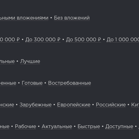
ьными вложениями
•
Без вложений
0 000 ₽
•
До 300 000 ₽
•
До 500 000 ₽
•
До 1 000 00
льные
•
Лучшие
ренные
•
Готовые
•
Востребованные
нские
•
Зарубежные
•
Европейские
•
Российские
•
Ки
вные
•
Рабочие
•
Актуальные
•
Быстрые
•
Доступные
•