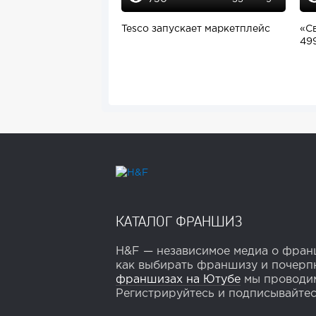
Tesco запускает маркетплейс
«С
49
КАТАЛОГ ФРАНШИЗ
H&F — независимое медиа о франш
как выбирать франшизу и почерпн
франшизах на Ютубе
мы проводим
Регистрируйтесь и подписывайтесь