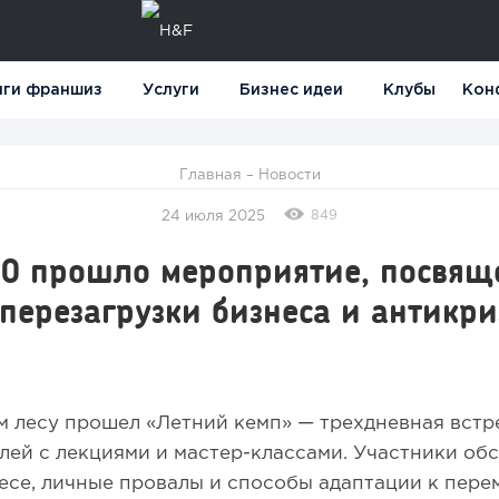
нги франшиз
Услуги
Бизнес идеи
Клубы
Кон
Главная
–
Новости
849
24 июля 2025
00 прошло мероприятие, посвящ
перезагрузки бизнеса и антикр
м
 лесу прошел «Летний кемп» — трехдневная встр
ей с лекциями и мастер-классами. Участники об
есе, личные провалы и способы адаптации к пере