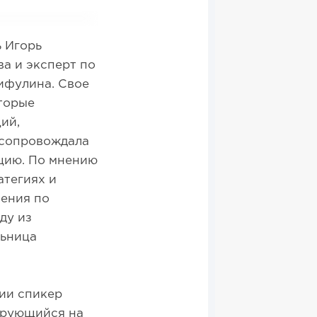
 Игорь
а и эксперт по
ифулина. Свое
торые
ий,
 сопровождала
цию. По мнению
атегиях и
ения по
ду из
льница
нии спикер
ирующийся на