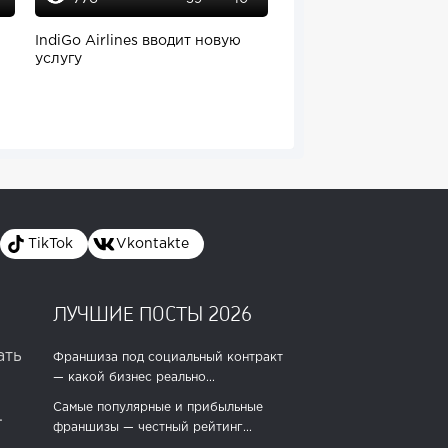
IndiGo Airlines вводит новую
Avast прекращает раб
услугу
российском рынке
TikTok
Vkontakte
ЛУЧШИЕ ПОСТЫ 2026
ать
Франшиза под социальный контракт
— какой бизнес реально...
Самые популярные и прибыльные
.
франшизы — честный рейтинг...