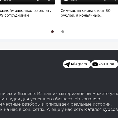
вязной» задолжал зарплату
Сим-карты снова стоят 50
99 сотрудникам
рублей, а коньячные
производства увеличивают...
1
2
Telegram
YouTube
изах и бизнесе. Из наших материалов вы можете узн
уть идеи для успешного бизнеса. На
канале о
 честные разборы и описываем реальные истории.
 на нас в соц. сетях. А ещё у нас есть
Каталог курсов