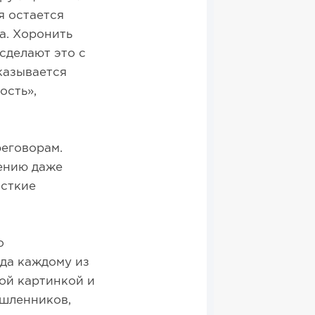
я остается
а. Хоронить
сделают это с
казывается
ость»,
еговорам.
ению даже
есткие
о
гда каждому из
вой картинкой и
ышленников,