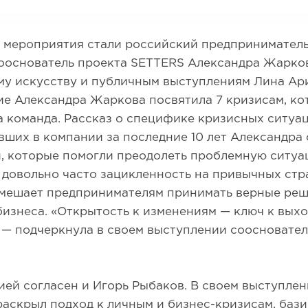
 мероприятия стали российский предприниматель
ооснователь проекта SETTERS Александра Жарков
му искусству и публичным выступлениям Лина Ар
ие Александра Жаркова посвятила 7 кризисам, ко
 команда. Рассказ о специфике кризисных ситуац
ших в компании за последние 10 лет Александра
, которые помогли преодолеть проблемную ситуа
довольно часто зацикленность на привычных стр
 мешает предпринимателям принимать верные реш
изнеса. «Открытость к изменениям — ключ к выхо
 — подчеркнула в своем выступлении соосновате
ией согласен и Игорь Рыбаков. В своем выступле
раскрыл подход к личным и бизнес-кризисам, баз