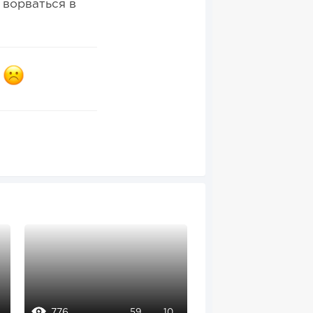
 ворваться в
776
793
59
10