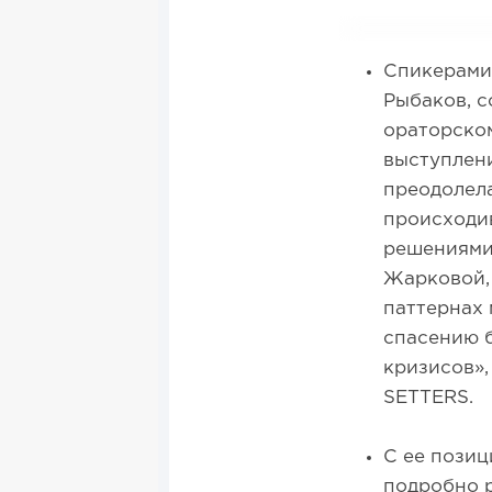
Спикерами
Рыбаков, с
ораторско
выступлен
преодолела
происходив
решениями
Жарковой, 
паттернах
спасению б
кризисов»,
SETTERS.
С ее позиц
подробно 