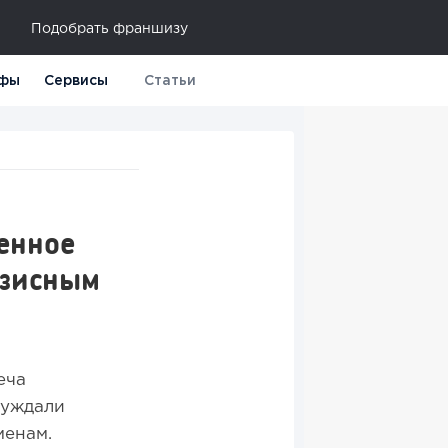
Подобрать франшизу
фы
Сервисы
Статьи
енное
изисным
еча
суждали
менам.