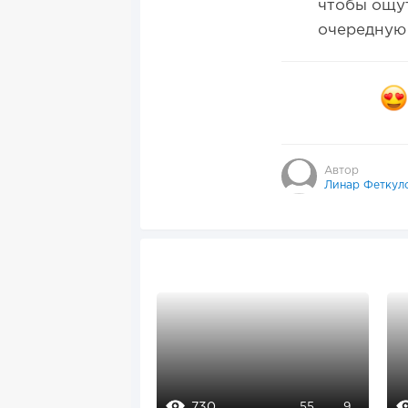
чтобы ощут
очередную 
Автор
Линар Феткул
730
55
9