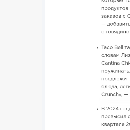
которые по
продуктов 
заказов с 
— добавить
с говядино
Taco Bell 
словам Лиз
Cantina Ch
поужинать,
предложить
блюда, лег
Crunch», —
В 2024 год
превысил с
квартале 2