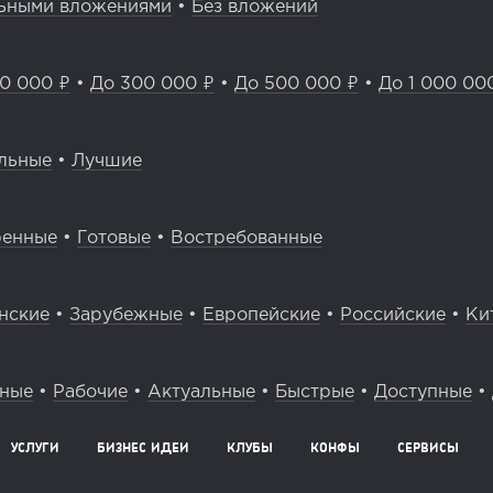
ьными вложениями
•
Без вложений
0 000 ₽
•
До 300 000 ₽
•
До 500 000 ₽
•
До 1 000 00
льные
•
Лучшие
ренные
•
Готовые
•
Востребованные
нские
•
Зарубежные
•
Европейские
•
Российские
•
Ки
вные
•
Рабочие
•
Актуальные
•
Быстрые
•
Доступные
•
УСЛУГИ
БИЗНЕС ИДЕИ
КЛУБЫ
КОНФЫ
СЕРВИСЫ