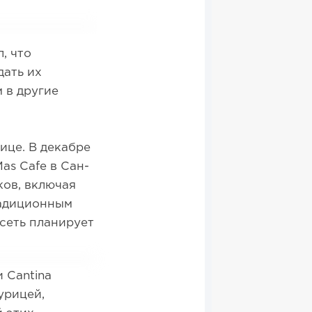
, что
дать их
 в другие
ице. В декабре
as Cafe в Сан-
ков, включая
радиционным
 сеть планирует
 Cantina
урицей,