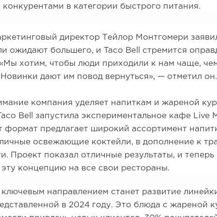
 конкурентами в категории быстрого питания.
ркетинговый директор Тейлор Монтгомери заявил
и ожидают большего, и Taco Bell стремится оправ
«Мы хотим, чтобы люди приходили к нам чаще, чем
 Новинки дают им повод вернуться», — отметил он.
мание компания уделяет напиткам и жареной кур
Taco Bell запустила экспериментальное кафе Live M
т формат предлагает широкий ассортимент напит
зличные освежающие коктейли, в дополнение к т
и. Проект показал отличные результаты, и теперь
эту концепцию на все свои рестораны.
ключевым направлением станет развитие линейки
редставленной в 2024 году. Это блюда с жареной к