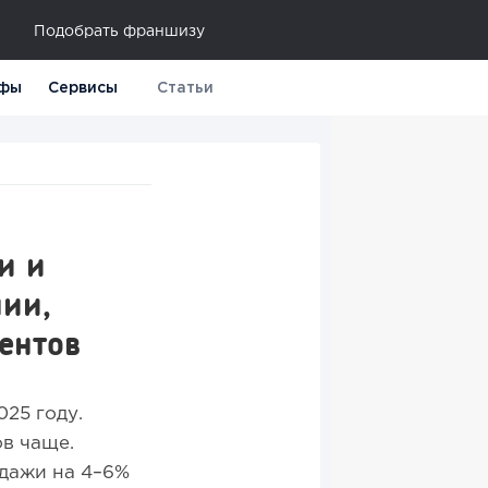
Подобрать франшизу
фы
Сервисы
Статьи
и и
нии,
ентов
25 году.
ов чаще.
одажи на 4–6%