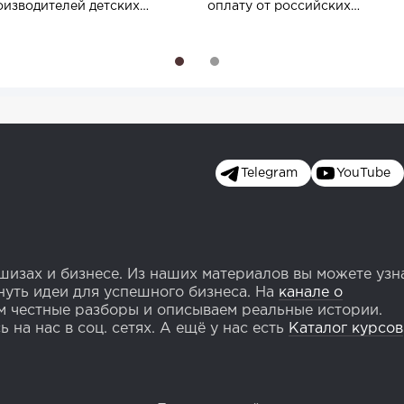
оизводителей детских
оплату от российских
аров в розничных...
компаний
1
2
Telegram
YouTube
изах и бизнесе. Из наших материалов вы можете узн
уть идеи для успешного бизнеса. На
канале о
 честные разборы и описываем реальные истории.
 на нас в соц. сетях. А ещё у нас есть
Каталог курсов