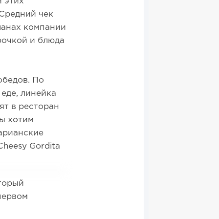
й этих
 Средний чек
планах компании
рочкой и блюда
обедов. По
еде, линейка
ят в ресторан
Мы хотим
тарианские
Cheesy Gordita
оторый
первом