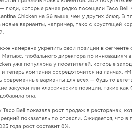
могли привлечь новых клиентов. 30% покупателе
— люди, которые ранее редко посещали Taco Bell.
Cantina Chicken на $6 выше, чем у других блюд. В 
 новые варианты, например, тако с хрустящей ко
й.
также намерена укрепить свои позиции в сегменте 
 Мэтьюс, глобального директора по инновациям в 
icken уже популярна у посетителей, которые заход
 и теперь компания сосредоточится на ланчах. «
 современные варианты для всех — будь то веге
кие закуски или классические позиции, такие как 
 добавила она.
у Taco Bell показала рост продаж в ресторанах, к
редний показатель по отрасли. Ожидается, что в 
025 года рост составит 8%.