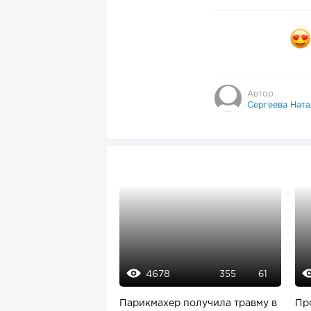
Автор
Сергеева Ната
4678
355
61
Парикмахер получила травму в
Пр