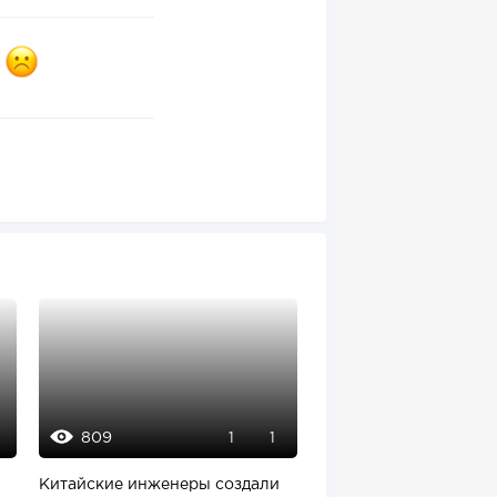
809
1810
1
1
Китайские инженеры создали
«Вкусвилл» объединя