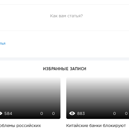
Как вам статья?
лья
ИЗБРАННЫЕ ЗАПИСИ
584
883
0
0
0
0
облемы российских
Китайские банки блокируют