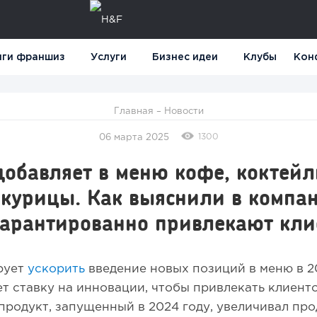
нги франшиз
Услуги
Бизнес идеи
Клубы
Кон
Главная
–
Новости
1300
06 марта 2025
 добавляет в меню кофе, коктейл
 курицы. Как выяснили в компа
гарантированно привлекают кли
ирует
ускорить
введение новых позиций в меню в 20
т ставку на инновации, чтобы привлекать клиент
родукт, запущенный в 2024 году, увеличивал пр