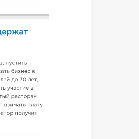
держат
 запустить
ать бизнес в
ей до 30 лет,
ь участие в
тый ресторан
т взимать плату
ратор получит
.