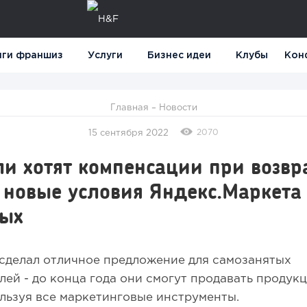
нги франшиз
Услуги
Бизнес идеи
Клубы
Кон
Главная
–
Новости
2070
15 сентября 2022
и хотят компенсации при возвр
 новые условия Яндекс.Маркета
тых
сделал отличное предложение для самозанятых
ей - до конца года они смогут продавать продук
льзуя все маркетинговые инструменты.