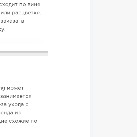
сходит по вине
или расцветке.
заказа, в
ку.
ng может
 занимается
за ухода с
ренда из
щие схожие по