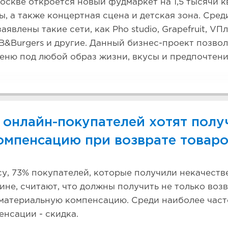
Москве откроется новый фудмаркет на 1,5 тысячи кв
ы, а также концертная сцена и детская зона. Сред
явлены такие сети, как Pho studio, Grapefruit, VПл
BB&Burgers и другие. Данный бизнес-проект позво
еню под любой образ жизни, вкусы и предпочтени
 онлайн-покупателей хотят полу
омпенсацию при возврате товар
у, 73% покупателей, которые получили некачеств
ине, считают, что должны получить не только возв
материальную компенсацию. Среди наиболее част
енсации - скидка.