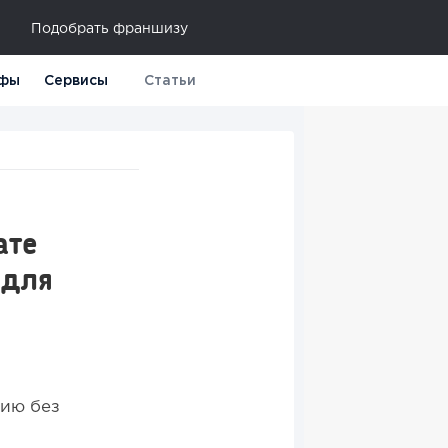
Подобрать франшизу
фы
Сервисы
Статьи
ате
 для
цию без