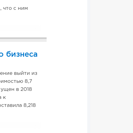
 что с ним
о бизнеса
ение выйти из
оимостью 8,7
пущен в 2018
а к
ставила 8,218