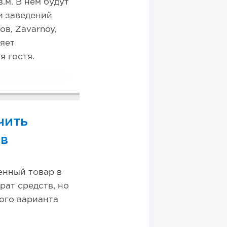
.м. В нем будут
и заведений
ов, Zavarnoy,
ляет
я гостя.
чить
ов
енный товар в
рат средств, но
ого варианта