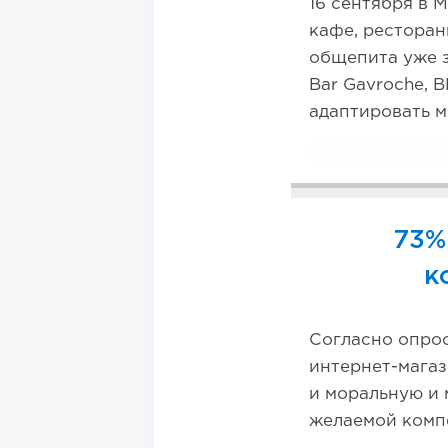
16 сентября в 
кафе, ресторан
общепита уже за
Bar Gavroche, 
адаптировать м
73%
к
Согласно опрос
интернет-магаз
и моральную и 
желаемой комп