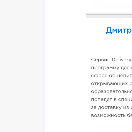
Дмитр
Сервис Deliver
программу для 
сфере общепита
открывающих ре
образовательн
попадет в спец
за доставку из
возможность бе