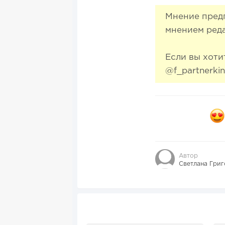
Мнение предп
мнением ред
Если вы хоти
@f_partnerki
Автор
Светлана Григ