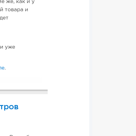
е же, как и у
й товара и
дет
 и уже
ле
.
етров