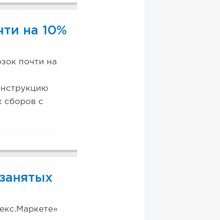
ти на 10%
зок почти на
онструкцию
х сборов с
озанятых
декс.Маркете»