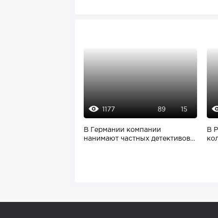
1177
89
15
В Германии компании
В 
нанимают частных детективов
ко
для проверки...
Mac