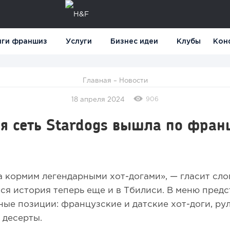
нги франшиз
Услуги
Бизнес идеи
Клубы
Кон
Главная
–
Новости
906
18 апреля 2024
я сеть Stardogs вышла по фран
а кормим легендарными хот-догами», — гласит сло
я история теперь еще и в Тбилиси. В меню предс
ые позиции: французские и датские хот-доги, рул
 десерты.