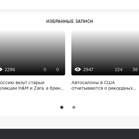
ИЗБРАННЫЕ ЗАПИСИ
2296
2947
0
0
224
38
Россию везут старые
Автосалоны в США
ллекции H&M и Zara, а бренд
отчитываются о рекордных
henike...
продажах. Американцы...
1
2