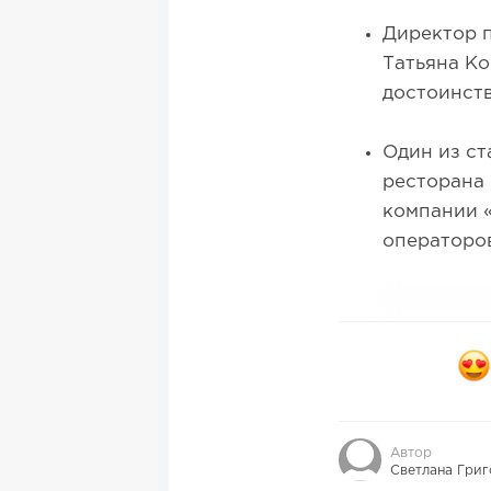
Директор п
Татьяна Ко
достоинств
Один из с
ресторана 
компании «
операторов
Автор
Светлана Григ