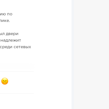
цию по
лике.
ыл двери
ринадлежит
 среди сетевых