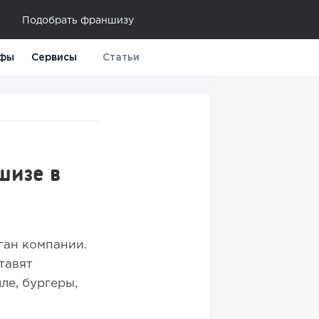
Подобрать франшизу
фы
Сервисы
Статьи
шизе в
ган компании.
тавят
ле, бургеры,