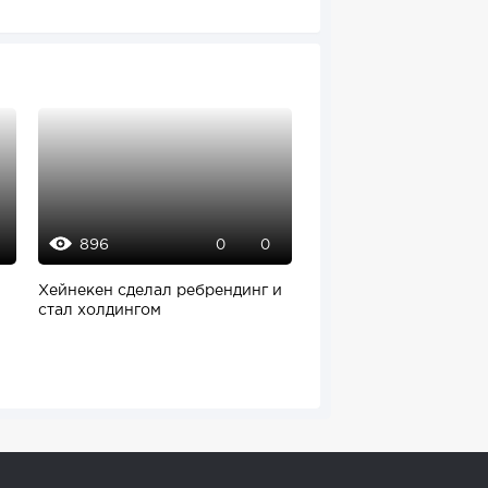
896
798
0
0
Хейнекен сделал ребрендинг и
«Яндекс Маркет» пред
стал холдингом
продавцам новые во