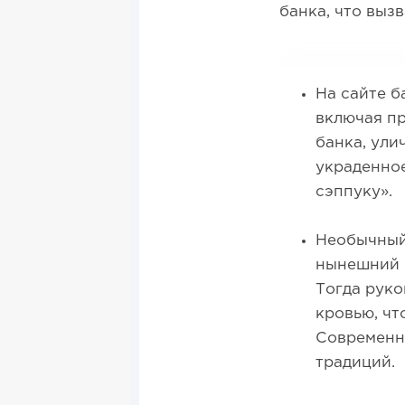
банка, что выз
На сайте б
включая пр
банка, ули
украденное
сэппуку».
Необычный 
нынешний S
Тогда руко
кровью, чт
Современн
традиций.