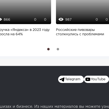
866
987
0
0
0
0
ручка «Яндекса» в 2023 году
Российские пивовары
росла на 64%
столкнулись с проблемами
1
2
Telegram
YouTube
изах и бизнесе. Из наших материалов вы можете узн