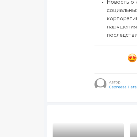
Новость о
социальных
корпоратив
нарушения 
последстви
Автор
Сергеева Ната