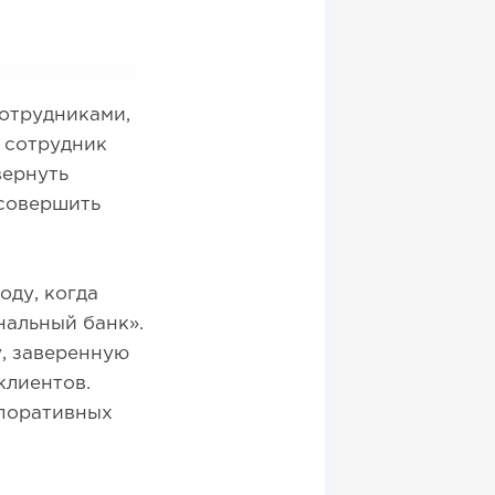
сотрудниками,
 сотрудник
вернуть
 совершить
оду, когда
нальный банк».
, заверенную
клиентов.
рпоративных