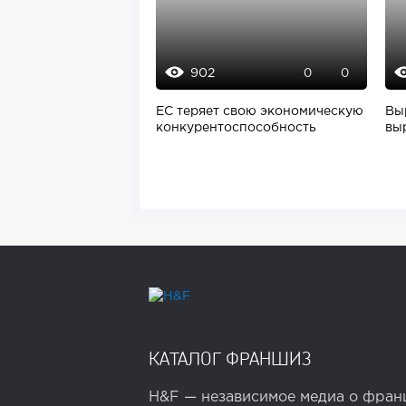
902
0
0
ЕС теряет свою экономическую
Вы
конкурентоспособность
вы
КАТАЛОГ ФРАНШИЗ
H&F — независимое медиа о франш