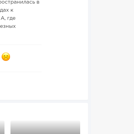
ространилась в
дах к
А, где
ьезных