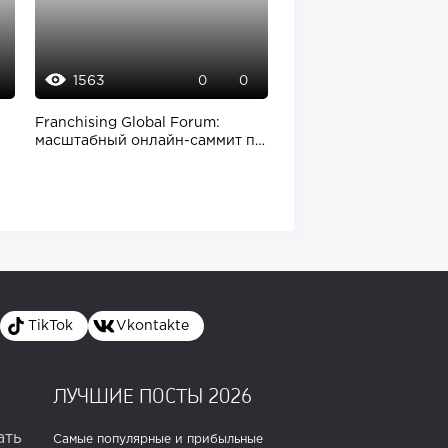
1563
1253
0
0
9
Franchising Global Forum:
KFC представляет но
масштабный онлайн-саммит по
наггетсы и проводит 
франшизам...
бесплатными...
TikTok
Vkontakte
ЛУЧШИЕ ПОСТЫ 2026
ать
Самые популярные и прибыльные