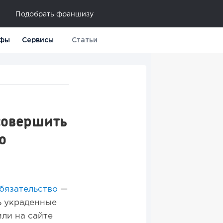
Подобрать франшизу
фы
Сервисы
Статьи
совершить
о
бязательство
—
ь украденные
ли на сайте