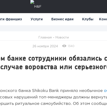
нги франшиз
Услуги
Бизнес идеи
Клубы
Кон
Главная
–
Новости
1340
26 ноября 2024
м банке сотрудники обязались 
 случае воровства или серьезног
онского банка Shikoku Bank приняло необычное
о
нсовых нарушений топ-менеджеры должны вернут
ершить ритуальное самоубийство. Об этом сообщи