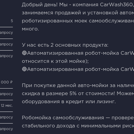
Добрый день! Мы - компания СаrWаsh360, 
занимаемся продажей и установкой авто
роботизированных моек самообслуживания
5
много.
запросу
запросу
У нас есть 2 основных продукта:
🔵Автоматизированная робот-мойка СаrW
запросу
относится к этой мойке);
🔵Автоматизированная робот-мойка Саr
 000 ₽
При покупке данной авто-мойки за налич
скидка в размере 5% от стоимости! Може
запросу
оборудования в кредит или лизинг.
12 мес.
запросу
Робомойка самообслуживания — провере
стабильного дохода с минимальными рис
запросу