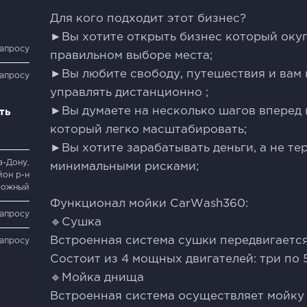
Для кого подходит этот бизнес?
►Вы хотите открыть бизнес который окупи
запросу
правильном выборе места;
►Вы любите свободу, путешествия и вам 
запросу
управлять дистанционно ;
►Вы думаете на несколько шагов вперед 
ть
который легко масштабировать;
►Вы хотите зарабатывать деньги, а не тер
а-Дону,
минимальными рисками;
он р-н
рожный
Функционал мойки СаrWаsh360:
запросу
🔹Сушка
Встроенная система сушки передвигается
запросу
Состоит из 4 мощных двигателей: три по 5
🔹Мойка днища
Встроенная система осуществляет мойку