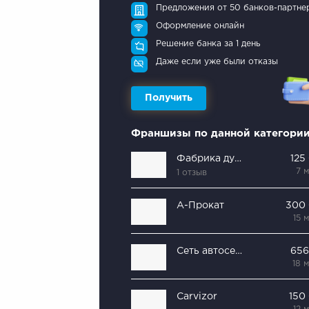
Предложения от 50 банков-партне
Оформление онлайн
Решение банка за 1 день
Даже если уже были отказы
Получить
Франшизы по данной категори
Фабрика дубликатов
125
7 
1 отзыв
А-Прокат
300
15 
Сеть автосервисов REAKTOR
656
18 
Carvizor
150