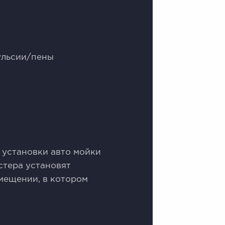
ульсии/пены
 установки авто мойки
стера установят
мещении, в котором