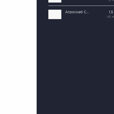
12 
Агроснаб Сельстор
1,
48 