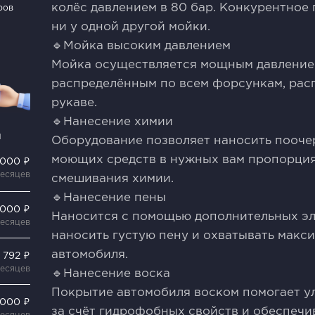
колёс давлением в 80 бар. Конкурентное
ров
ни у одной другой мойки.
🔹Мойка высоким давлением
Мойка осуществляется мощным давлением
распределённым по всем форсункам, рас
рукаве.
🔹Нанесение химии
и
Оборудование позволяет наносить пооче
моющих средств в нужных вам пропорция
 000 ₽
месяцев
смешивания химии.
🔹Нанесение пены
 000 ₽
Наносится с помощью дополнительных эл
месяцев
наносить густую пену и охватывать мак
автомобиля.
 792 ₽
месяцев
🔹Нанесение воска
Покрытие автомобиля воском помогает у
 000 ₽
за счёт гидрофобных свойств и обеспеч