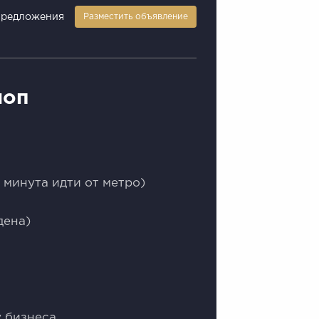
предложения
Разместить объявление
шоп
 минута идти от метро)
дена)
у бизнеса