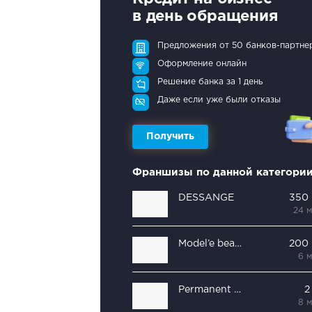
в день обращения
Предложения от 50 банков-партне
Оформление онлайн
Решение банка за 1 день
Даже если уже были отказы
Получить
Франшизы по данной категори
DESSANGE
350
24 
Model’e beauty bar
200
6 
Permanent Great
2
8 