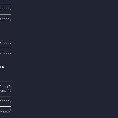
запросу
запросу
запросу
запросу
ть
нь, ул.
уны, 14
запросу
2
5кв.м.м