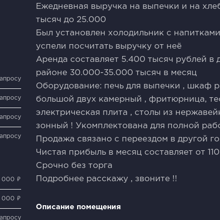
Ежедневная выручка на выпечки и на хлеб
тысяч до 25.000
Был установлен холодильник с напитками 
успели посчитать выручку от неё
Аренда составляет 5.400 тысяч рублей в 
районе 30.000-35.000 тысяч в месяц
запросу
Оборудование: печь для выпечки , шкаф 
запросу
большой двух камерный , фритюрница, тес
электрическая плита , столы из нержавей
запросу
зонный ! Укомплектована для полной рабо
запросу
Продажа связано с переездом в другой гор
Чистая прибыль в месяц составляет от 110
Срочно без торга
Подробнее расскажу , звоните !!
0 000 ₽
0 000 ₽
Описание помещения
запросу