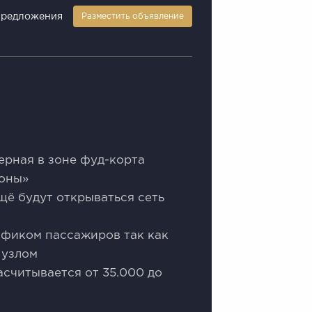
предложения
Разместить объявление
ерная в зоне фуд-корта
зоны»
щё будут открываться сеть
афиком пассажиров так как
 узлом
считывается от 35.000 до