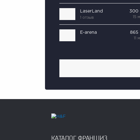
LaserLand
300
15 
1 отзыв
E-arena
865
11 
КАТАЛОГ ФРАНШИЗ