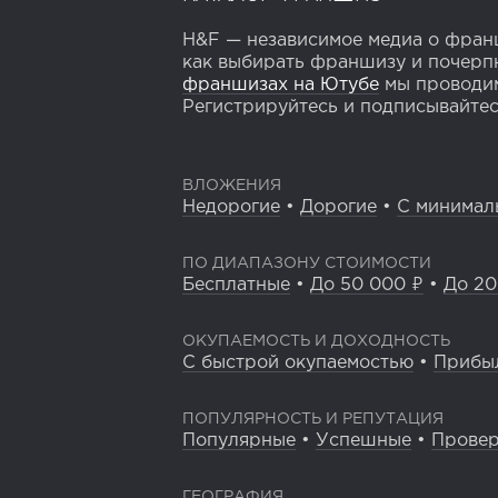
H&F — независимое медиа о франш
как выбирать франшизу и почерпн
франшизах на Ютубе
мы проводим
Регистрируйтесь и подписывайтесь
ВЛОЖЕНИЯ
Недорогие
•
Дорогие
•
С минимал
ПО ДИАПАЗОНУ СТОИМОСТИ
Бесплатные
•
До 50 000 ₽
•
До 20
ОКУПАЕМОСТЬ И ДОХОДНОСТЬ
С быстрой окупаемостью
•
Прибы
ПОПУЛЯРНОСТЬ И РЕПУТАЦИЯ
Популярные
•
Успешные
•
Прове
ГЕОГРАФИЯ