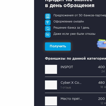
в день обращения
Предложения от 50 банков-партне
Оформление онлайн
Решение банка за 1 день
Даже если уже были отказы
Получить
Франшизы по данной категори
INSPOT
400
24
Cyber:X Community
480
18 
1 отзыв
Место пряток
200
12 