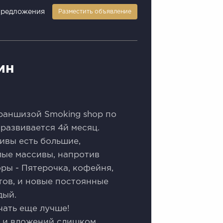
предложения
Разместить объявление
ин
раншизой Smoking shop по
развивается 4й месяц.
ивы есть большие,
лые массивы, напротив
ры - Пятерочка, кофейня,
тов, и новые постоянные
дый.
ачать еще лучше!
о и вложений слишком