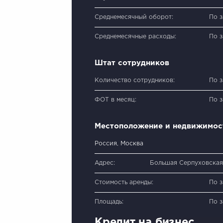
Среднемесячный оборот:
По 
Среднемесячные расходы:
По 
Штат сотрудников
Количество сотрудников:
По 
ФОТ в месяц:
По 
Местоположение и недвижимос
Россия, Москва
Адрес:
Большая Серпуховская 
Стоимость аренды:
По 
Площадь:
По 
Кредит на бизнес