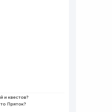
0
0
й и квестов?
сто Пряток?
е в 2026 году:...