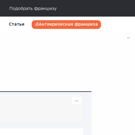
Подобрать франшизу
Статьи
💰Антикризисная франшиза