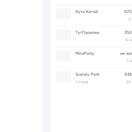
Кути Катай
670
3
ТутПарилки
350
10 
MimiParty
не за
7 
Scandy Park
638
1 отзыв
24