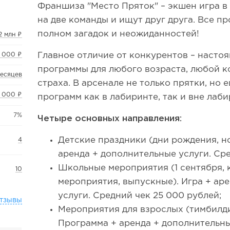
Франшиза "Место Пряток" – экшен игра в 
на две команды и ищут друг друга. Все п
полном загадок и неожиданностей!
2 млн ₽
Главное отличие от конкурентов – насто
 000 ₽
программы для любого возраста, любой к
месяцев
страха. В арсенале не только прятки, но 
 000 ₽
программ как в лабиринте, так и вне лаби
7%
Четыре основных направления:
Детские праздники (дни рождения, но
4
аренда + дополнительные услуги. Сре
Школьные мероприятия (1 сентября, 
10
мероприятия, выпускные). Игра + ар
услуги. Средний чек 25 000 рублей;
тзывы
Мероприятия для взрослых (тимбилди
Программа + аренда + дополнительны