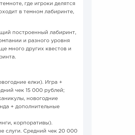
темноте, где игроки делятся
роходит в темном лабиринте,
ящий построенный лабиринт,
омпании и разного уровня
еще много других квестов и
ринта.
вогодние елки). Игра +
дний чек 15 000 рублей;
каникулы, новогодние
енда + дополнительные
нги, корпоративы).
е слуги. Средний чек 20 000