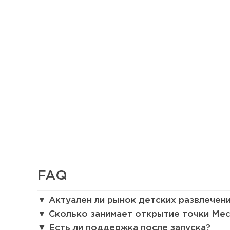
FAQ
36
Актуален ли рынок детских развлечени
Сколько занимает открытие точки Ме
Сколько приносит маленькая кофейня в Екатеринбург
Есть ли поддержка после запуска?