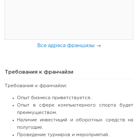
Франшиза кафе: рейтинг лучших франшиз общепита для
открытия заведения
Все адреса франшизы
→
Требования к франчайзи
Требования к франчайзи:
121
8
1
Опыт бизнеса приветствуется.
Coffee Way приступил к масштабированию собственной
Опыт в сфере компьютерного спорта будет
модели производства...
преимуществом.
Наличие инвестиций и оборотных средств на
полугодие.
Проведение турниров и мероприятий.