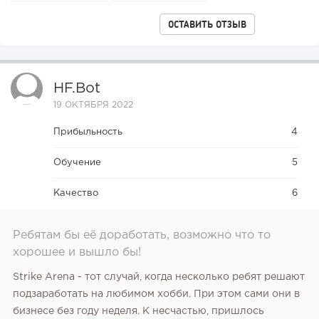
ОСТАВИТЬ ОТЗЫВ
HF.bot
19 ОКТЯБРЯ 2022
Прибыльность
4
Обучение
5
Качество
6
Ребятам бы её доработать, возможно что то
хорошее и вышло бы!
Strike Arena - тот случай, когда несколько ребят решают
подзаработать на любимом хобби. При этом сами они в
бизнесе без году неделя. К несчастью, пришлось