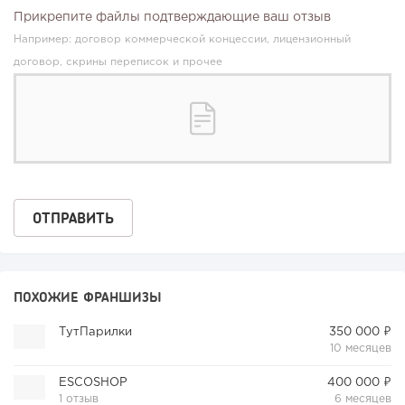
Прикрепите файлы подтверждающие ваш отзыв
Например: договор коммерческой концессии, лицензионный
договор, скрины переписок и прочее
ПОХОЖИЕ ФРАНШИЗЫ
ТутПарилки
350 000 ₽
10 месяцев
ESCOSHOP
400 000 ₽
1 отзыв
6 месяцев