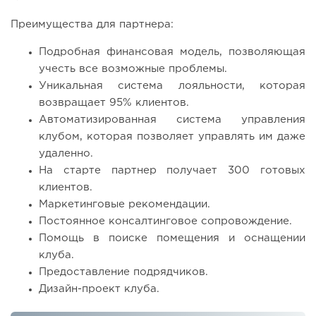
Преимущества для партнера:
Подробная финансовая модель, позволяющая
учесть все возможные проблемы.
Уникальная система лояльности, которая
возвращает 95% клиентов.
Автоматизированная система управления
клубом, которая позволяет управлять им даже
удаленно.
На старте партнер получает 300 готовых
клиентов.
Маркетинговые рекомендации.
Постоянное консалтинговое сопровождение.
Помощь в поиске помещения и оснащении
клуба.
Предоставление подрядчиков.
Дизайн-проект клуба.