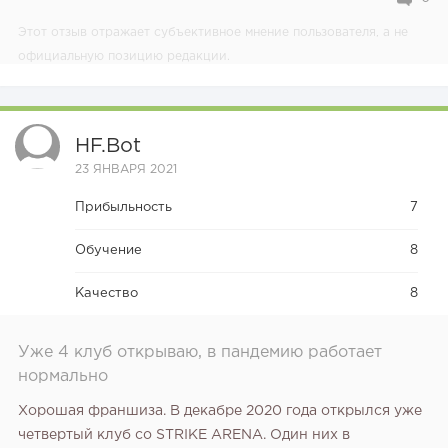
Этот отзыв отражает субъективное мнение пользователя, а не
официальную позицию редакции.
HF.bot
23 ЯНВАРЯ 2021
Прибыльность
7
Обучение
8
Качество
8
Уже 4 клуб открываю, в пандемию работает
нормально
Хорошая франшиза. В декабре 2020 года открылся уже
четвертый клуб со STRIKE ARENA. Один них в