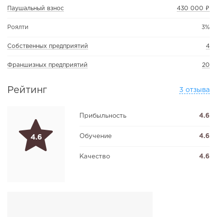
Паушальный взнос
430 000 ₽
Роялти
3%
Собственных предприятий
4
Франшизных предприятий
20
Рейтинг
3 отзыва
Прибыльность
4.6
Обучение
4.6
4.6
Качество
4.6