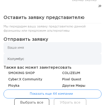
Бернар Вербер
191
12
2
Оставить заявку представителю
Отзыв SSL-сертификатов у банков: как это влияет на
Мы передадим вашу заявку представителю данной
российский...
франшизы или предложим альтернативы
Отправить заявку
Также вас может заинтересовать
SMOKING SHOP
COLIZEUM
Cyber:X Community
Pixel Quest
Ployka
Другие Миры
183
12
2
Показать еще 44 компании
«Прибыль 20 млн в год, а я ездил на метро»: куда в