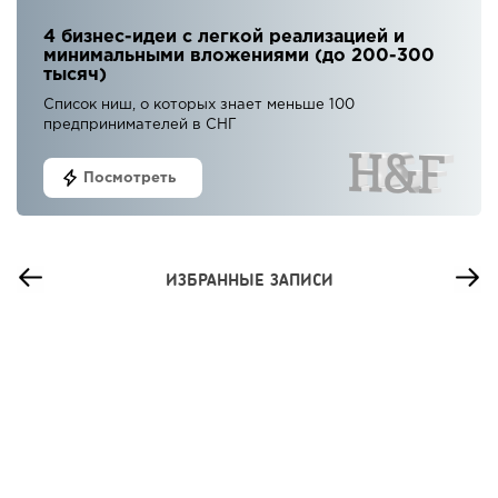
4 бизнес-идеи с легкой реализацией и
минимальными вложениями (до 200-300
тысяч)
Список ниш, о которых знает меньше 100
предпринимателей в СНГ
Посмотреть
ИЗБРАННЫЕ ЗАПИСИ