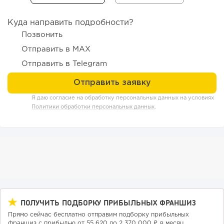
интернет-магазине...
Куда направить подробности?
Позвонить
Отправить в MAX
Отправить в Telegram
Я даю согласие на обработку персональных данных на условиях
Политики обработки персональных данных
.
129
9
1
Конференции августа 2026: лучшие мероприятия месяца
для бизнеса,...
ПОЛУЧИТЬ ПОДБОРКУ ПРИБЫЛЬНЫХ ФРАНШИЗ
Прямо сейчас бесплатно отправим подборку прибыльных
франшиз с прибылью от 55 620 до 2 370 000 ₽ в месяц.