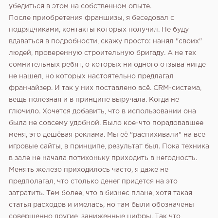
убедиться в этом на собственном опыте.
После приобретения франшизы, я беседовал с
подрядчиками, контакты которых получил. Не буду
вдаваться в подробности, скажу просто: нанял "своих"
людей, проверенную строительную бригаду. А не тех
сомнительных ребят, о которых ни одного отзыва нигде
не нашел, но которых настоятельно предлагал
франчайзер. И так у них поставлено всё. CRM-система,
вещь полезная и в принципе выручала. Когда не
глючило. Хочется добавить, что в использовании она
была не совсему удобной.
Было кое-что порадовавшее
меня, это дешёвая реклама. Мы её "распихивали" на все
игровые сайты, в принципе, результат был. Пока техника
в зале не начала потихоньку приходить в негодность.
Менять железо приходилось часто, я даже не
предполагал, что столько денег придется на это
затратить. Тем более, что в бизнес плане, хотя такая
статья расходов и имелась, но там были обозначены
совершенно другие, заниженные цифры. Так что