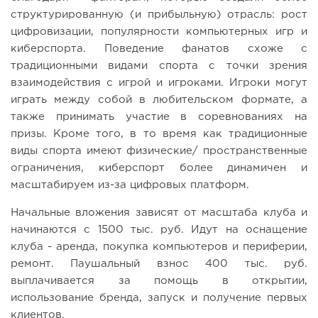
структурированную (и прибыльную) отрасль: рост
цифровизации, популярности компьютерных игр и
киберспорта. Поведение фанатов схоже с
традиционными видами спорта с точки зрения
взаимодействия с игрой и игроками. Игроки могут
играть между собой в любительском формате, а
также принимать участие в соревнованиях на
призы. Кроме того, в то время как традиционные
виды спорта имеют физические/ пространственные
ограничения, киберспорт более динамичен и
масштабируем из-за цифровых платформ.
Начальные вложения зависят от масштаба клуба и
начинаются с 1500 тыс. руб. Идут на оснащение
клуба - аренда, покупка компьютеров и периферии,
ремонт. Паушальный взнос 400 тыс. руб.
выплачивается за помощь в открытии,
использование бренда, запуск и получение первых
клиентов.