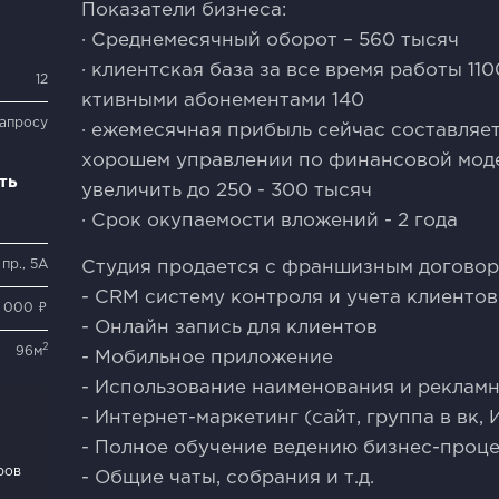
Показатели бизнеса:
· Среднемесячный оборот – 560 тысяч
· клиентская база за все время работы 11
12
ктивными абонементами 140
запросу
· ежемесячная прибыль сейчас составляет 
хорошем управлении по финансовой мод
ть
увеличить до 250 - 300 тысяч
· Срок окупаемости вложений - 2 года
пр., 5А
Студия продается с франшизным договор
- CRM систему контроля и учета клиентов
8 000 ₽
- Онлайн запись для клиентов
2
96м
- Мобильное приложение
- Использование наименования и реклам
- Интернет-маркетинг (сайт, группа в вк, 
- Полное обучение ведению бизнес-проц
ров
- Общие чаты, собрания и т.д.