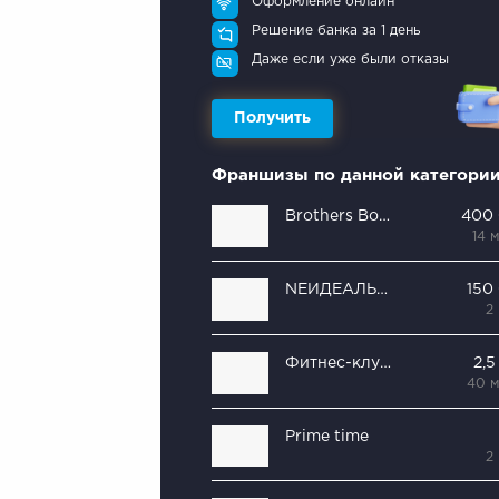
Оформление онлайн
Решение банка за 1 день
Даже если уже были отказы
Получить
Франшизы по данной категори
Brothers Boxing Club
400
14 
NEИДЕАЛЬНАЯ
150
2
Фитнес-клуб Spirit. Fitness
2,5
40 
Prime time
2