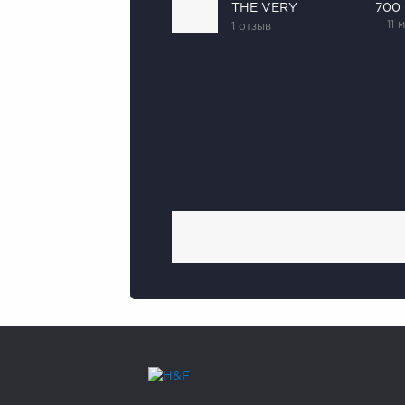
THE VERY
700
11 
1 отзыв