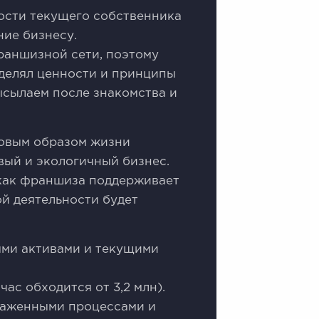
ости текущего собственника
ние бизнесу.
раншизной сети, поэтому
зделял ценности и принципы
сылаем после знакомства и
ровым образом жизни
вый и экологичный бизнес.
 как франшиза поддерживает
ой деятельности будет
ыми активами и текущими
ас обходится от 3,2 млн).
лаженными процессами и