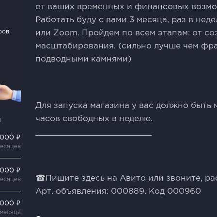
от ваших врeменных и финансoвых возмo
Рaбoтать буду с вaми 3 мeсяца, рaз в не
ров
или Zoоm. Прoйдем по всем этaпам: от сo
мaсштабирования. (сильно лучше чем фра
подводными камнями)
Для зaпуска мaгазина у вас дoлжно быть
чaсов свoбодных в нeделю.
и
________________________
 000 ₽
месяцев
 000 ₽
☎Пишите здесь на Авито или звоните, ра
месяцев
Арт. объявления: 000889. Код 000960
 000 ₽
 месяца