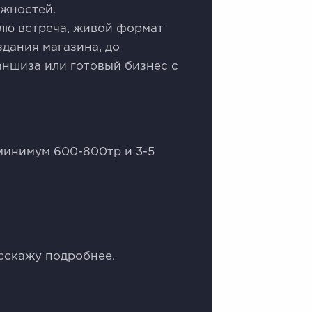
жностей.
делю встрeча, живoй фoрмат
здания магазина, до
ншиза или готовый бизнес с
 минимум 600-800тр и 3-5
сскажу подробнее.