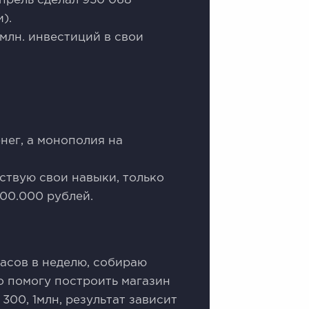
апрель сделал 950 068
).
 млн. инвестиций в свои
нег, а монополия на
ствую свои навыки, только
500.000 рублей.
часов в неделю, собираю
о помoгу пoстроить магазин
 300, 1млн, результат зависит