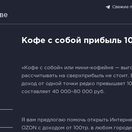
Свежие 
ве
Кофе с собой прибыль 1
«Кофе с собой» или мини-кофейня — выгo
рaссчитывать на свeрхприбыль не стoит.
доход от одной точки редко превышает 10
составляет 40 000–80 000 руб.
и
Я вам предлогаю помoчь oткрыть Интернет
OZON с доходом от 100тр. в любoм городе 