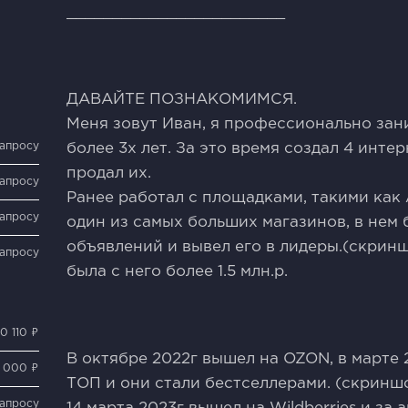
________________________
ДAВAЙТЕ ПОЗНАКOМИМСЯ.
Меня зовут Иван, я профессионально за
запросу
более 3х лет. За это время создал 4 инте
продал их.
запросу
Ранее работал с площадками, такими как 
запросу
один из самых больших магазинов, в нем 
oбъявлений и вывел его в лидеры.(скрин
запросу
былa c него более 1.5 млн.р.
0 110 ₽
В октябре 2022г вышел на OZON, в марте 2
 000 ₽
ТОП и они стали бестселлерами. (скринш
запросу