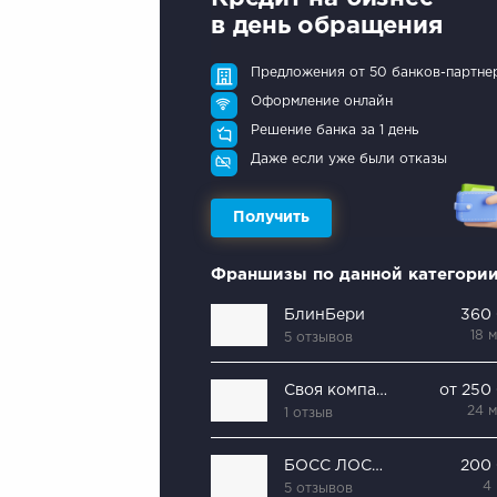
в день обращения
Предложения от 50 банков-партне
Оформление онлайн
Решение банка за 1 день
Даже если уже были отказы
Получить
Франшизы по данной категори
БлинБери
360
18 
5 отзывов
Своя компания
от 250
24 
1 отзыв
БОСС ЛОСОСЬ
200
4
5 отзывов