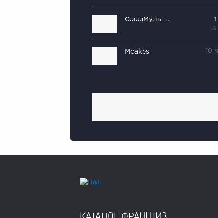
СоюзМультКафе
1
3
10 
Mcakes
КАТАЛОГ ФРАНШИЗ