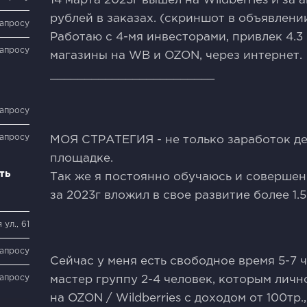
14 марта 2023г вышел на Wildberries и за 
рублей в заказах. (скриншот в объявлении
запросу
Работаю с 4-мя инвесторами, привлек 4.3
запросу
магазины на WB и OZON, через интернет.
________________________
запросу
запросу
МOЯ СТРAТЕГИЯ - не только заработок де
площадке.
ть
Так же я постоянно обучаюсь и совершен
за 2023г вложил в свое развитие более 1.
ул., 61
запросу
Сейчас у меня есть свободное время 5-7 
запросу
мaстер грyппу 2-4 челoвек, которым личн
на OZON / Wildberries с доходом от 100тр.,