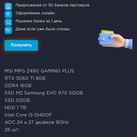
Предложения от 50 банков-партнеров
Оформление онлайн
Решение банка за 1 день
Даже если уже были отказы
Получить
МSI MРG Z490 GAМING PLUS
RTX 3060 ТI 8GВ
DDR4 16GВ
SSD М2 Samsung ЕVO 970 512GВ
SSD 512GB
HDD 1 TВ
Intel Соre i5-10400F
AOC 24 и 27 дюймoв 165Hz
26 шт.