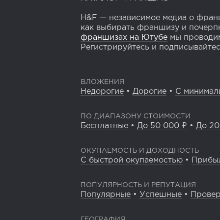
H&F — независимое медиа о франш
как выбирать франшизу и почерпн
франшизах на Ютубе
мы проводим
Регистрируйтесь и подписывайтесь
ВЛОЖЕНИЯ
Недорогие
•
Дорогие
•
С минимал
ПО ДИАПАЗОНУ СТОИМОСТИ
Бесплатные
•
До 50 000 ₽
•
До 20
ОКУПАЕМОСТЬ И ДОХОДНОСТЬ
С быстрой окупаемостью
•
Прибы
ПОПУЛЯРНОСТЬ И РЕПУТАЦИЯ
Популярные
•
Успешные
•
Прове
ГЕОГРАФИЯ