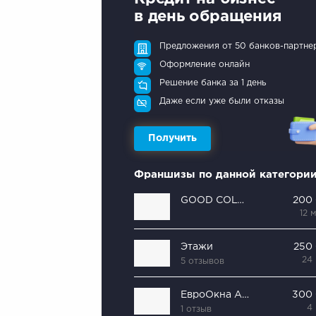
в день обращения
Предложения от 50 банков-партне
Оформление онлайн
Решение банка за 1 день
Даже если уже были отказы
Получить
Франшизы по данной категори
GOOD COLOR
200
12 
Этажи
250
24
5 отзывов
ЕвроОкна Artmax
300
4
1 отзыв