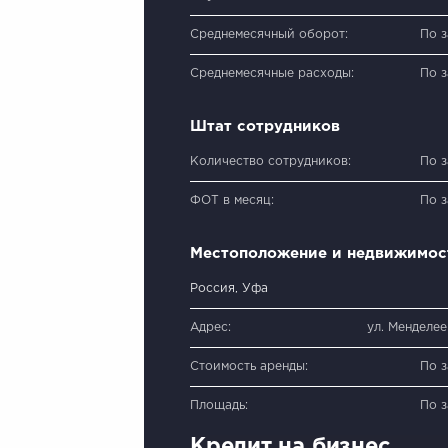
Среднемесячный оборот:
По 
Среднемесячные расходы:
По 
Штат сотрудников
Количество сотрудников:
По 
ФОТ в месяц:
По 
Местоположение и недвижимос
Россия, Уфа
Адрес:
ул. Менделее
Стоимость аренды:
По 
Площадь:
По 
Кредит на бизнес