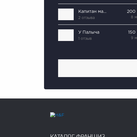
Капитан мармелад
200
8 
2 отзыва
У Палыча
150
9 
1 отзыв
КАТАЛОГ ФРАНШИЗ