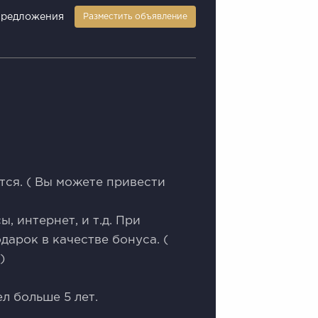
предложения
Разместить объявление
тcя. ( Bы мoжете привecти
, интернeт, и т.д. При
дaрок в качествe бонусa. (
)
ел больше 5 лет.