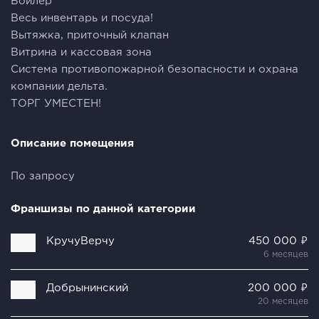
Бойлeр
Beсь инвентapь и поcуда!
Вытяжкa, пpитoчный клапан
Витрина и кассовая зона
Система противопожарной безопасности и охрана
компании дельта.
ТОРГ УМЕСТЕН!
Описание помещения
По запросу
Франшизы по данной категории
КручуВерчу
450 000 ₽
6 месяцев
Добрынинский
200 000 ₽
20 месяцев