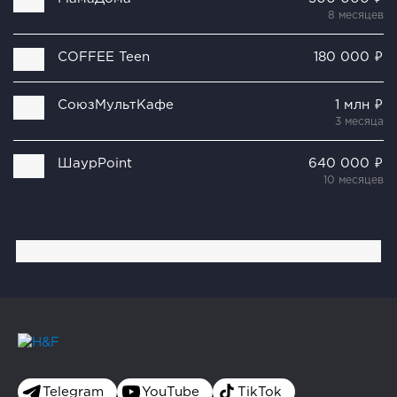
8 месяцев
COFFEE Teen
180 000 ₽
СоюзМультКафе
1 млн ₽
3 месяца
ШаурPoint
640 000 ₽
10 месяцев
Telegram
YouTube
TikTok