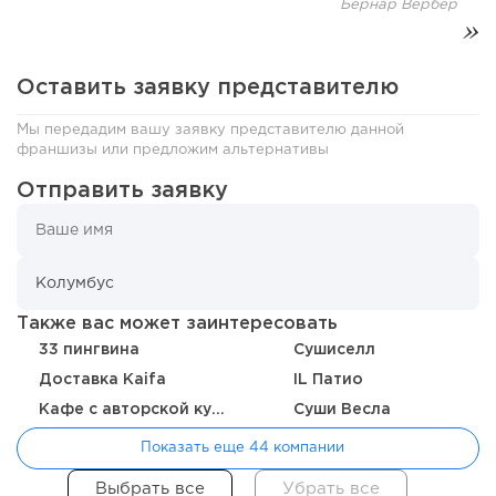
Бернар Вербер
Оставить заявку представителю
Мы передадим вашу заявку представителю данной
франшизы или предложим альтернативы
Отправить заявку
98
0
0
Также вас может заинтересовать
Coffee Way приступил к масштабированию собственной
33 пингвина
Сушиселл
модели производства...
Доставка Kaifa
IL Патио
Кафе с авторской кухней "Здрасте"
Суши Весла
Показать еще 44 компании