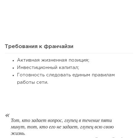
26
0
0
Сколько приносит маленькая кофейня в Екатеринбурге в
2026 году:...
Требования к франчайзи
Активная жизненная позиция;
Инвестиционный капитал;
Готовность следовать единым правилам
работы сети.
82
0
0
Тот, кто задает вопрос, глупец в течение пяти
минут, тот, кто его не задает, глупец всю свою
Франшиза кафе: рейтинг лучших франшиз общепита для
жизнь.
открытия заведения