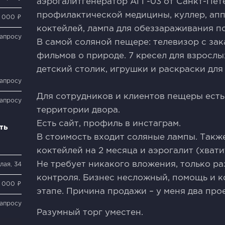
аэрогалитгенератор АГГ-03 от Санкт-Пет
профилактической медицины, куллер, ап
 000 ₽
коктейлей, лампа для обеззараживания п
запросу
В самой соляной пещере: телевизор с за
фильмов о природе. 7 кресел для взрослых
детский столик, игрушки и раскраски для 
запросу
Для сотрудников и клиентов пещеры есть
запросу
территории двора.
Есть сайт, профиль в инстаграм.
ть
В стоимость входит соляные лампы. Такж
коктейлей на 2 месяца и аэрогалит (хвати
Не требует никакого вложения, только ра
лая, 34
контроля. Бизнес несложный, помощь и к
 000 ₽
этапе. Причина продажи – у меня два прое
запросу
Разумный торг уместен.