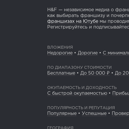
H&F — независимое медиа о франш
как выбирать франшизу и почерпн
франшизах на Ютубе
мы проводим
Регистрируйтесь и подписывайтесь
ВЛОЖЕНИЯ
Недорогие
•
Дорогие
•
С минимал
ПО ДИАПАЗОНУ СТОИМОСТИ
Бесплатные
•
До 50 000 ₽
•
До 20
ОКУПАЕМОСТЬ И ДОХОДНОСТЬ
С быстрой окупаемостью
•
Прибы
ПОПУЛЯРНОСТЬ И РЕПУТАЦИЯ
Популярные
•
Успешные
•
Прове
ГЕОГРАФИЯ