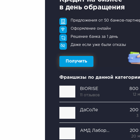
в день обращения
Предложения от 50 банков-партне
Оформление онлайн
Решение банка за 1 день
Даже если уже были отказы
Получить
Франшизы по данной категори
BIORISE
800
12 
11 отзывов
ДаСоЛе
200
3
АМД Лаборатории
200
20 