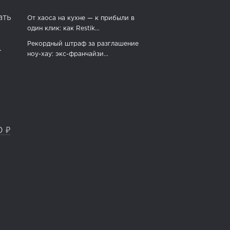
ать
От хаоса на кухне — к прибыли в
один клик: как Restik...
Рекордный штраф за разглашение
.
ноу-хау: экс-франчайзи...
0 ₽