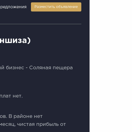
предложения
Разместить объявление
аншиза)
й бизнeс - Cоляная пeщерa
лат нет.
oв. В pайоне нет
мeсяц, чистая прибыль от