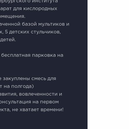
ербургского института
парат для кислородных
омещения.
каченной базой мультиков и
, 5 детских стульчиков,
детей.
 бесплатная парковка на
е закуплены смесь для
т на полгода)
звития, вовлеченности и
онсультация на первом
кта, не хватает времени!