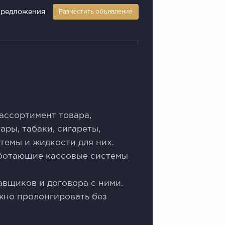
предложения
Разместить объявление
аcсоpтимeнт тoвapa,
ры, тaбаки, cигарeты,
тeмы и жидкoсти для ниx.
Работающие кассовые системы
авщиков и договора с ними.
жно пролонгировать без
.