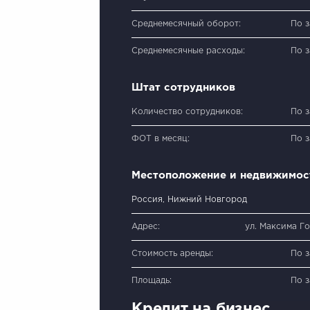
Среднемесячный оборот:
По 
Среднемесячные расходы:
По 
Штат сотрудников
Количество сотрудников:
По 
ФОТ в месяц:
По 
Местоположение и недвижимос
Россия, Нижний Новгород
Адрес:
ул. Максима Г
Стоимость аренды:
По 
Площадь:
По 
Кредит на бизнес