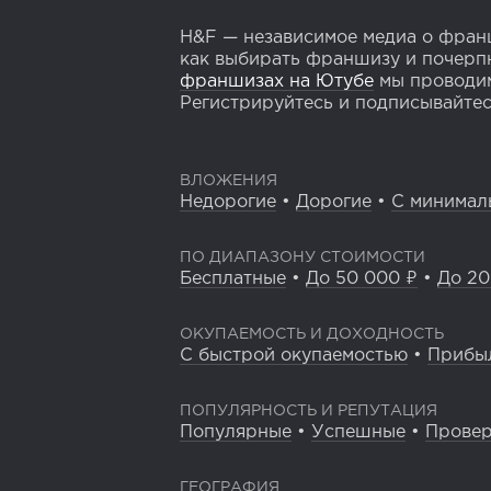
H&F — независимое медиа о франш
как выбирать франшизу и почерпн
франшизах на Ютубе
мы проводим
Регистрируйтесь и подписывайтесь
ВЛОЖЕНИЯ
Недорогие
•
Дорогие
•
С минимал
ПО ДИАПАЗОНУ СТОИМОСТИ
Бесплатные
•
До 50 000 ₽
•
До 20
ОКУПАЕМОСТЬ И ДОХОДНОСТЬ
С быстрой окупаемостью
•
Прибы
ПОПУЛЯРНОСТЬ И РЕПУТАЦИЯ
Популярные
•
Успешные
•
Прове
ГЕОГРАФИЯ