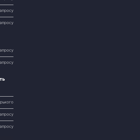
запросу
запросу
запросу
запросу
ть
орького
запросу
запросу