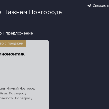
Свежие 
 в Нижнем Новгороде
о 1 предложение
номонтаж
сия, Нижний Новгород
быль: По запросу
паемость: По запросу