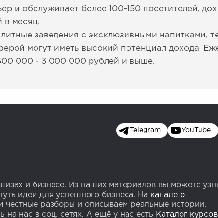
ер и обслуживает более 100-150 посетителей, дох
 в месяц.
Элитные заведения с эксклюзивными напитками, 
ерой могут иметь высокий потенциал дохода. Еж
500 000 - 3 000 000 рублей и выше.
Telegram
YouTube
изах и бизнесе. Из наших материалов вы можете узн
уть идеи для успешного бизнеса. На
канале о
 честные разборы и описываем реальные истории.
 на нас в соц. сетях. А ещё у нас есть
Каталог курсов