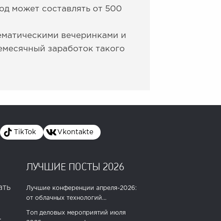
од может составлять от 500
тематическими вечеринками и
емесячный заработок такого
TikTok
Vkontakte
ЛУЧШИЕ ПОСТЫ 2026
ать
Лучшие конференции апреля-2026:
от облачных технологий...
Топ деловых мероприятий июля
.