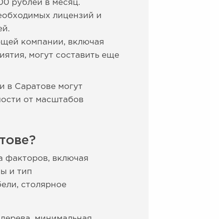
00 рублей в месяц.
необходимых лицензий и
ей.
ющей компании, включая
иятия, могут составить еще
 в Саратове могут
мости от масштабов
тове?
а факторов, включая
ы и тип
ели, столярное
 дерева, минимальная