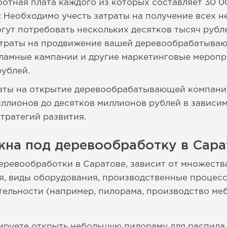
ботная плата каждого из которых составляет 30 0
 Необходимо учесть затраты на получение всех 
гут потребовать нескольких десятков тысяч рубл
Затраты на продвижение вашей деревообрабатыва
кламные кампании и другие маркетинговые меропр
рублей.
раты на открытие деревообрабатывающей компании
иллионов до десятков миллионов рублей в зависи
тратегий развития.
жна под деревообработку в Сара
еревообработки в Саратове, зависит от множеств
, виды оборудования, производственные процесс
льности (например, пилорама, производство меб
ируете открыть небольшую пилораму для распила