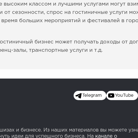
е высоким классом и лучшими услугами могут взи
и от сезонности, спрос на гостиничные услуги мо
о время больших мероприятий и фестивалей в горо
гостиничный бизнес может получать доходы от доп
енц-залы, транспортные услуги и т.д.
Telegram
YouTube
изах и бизнесе. Из наших материалов вы можете узн
уть идеи для успешного бизнеса. На
канале о