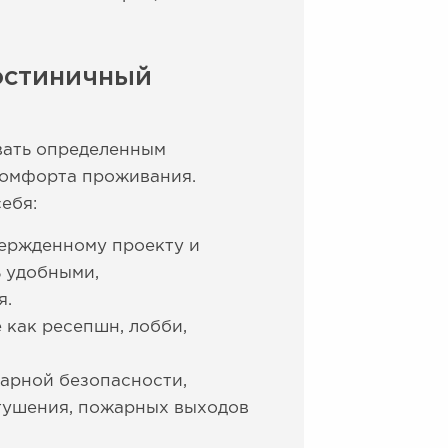
остиничный
вать определенным
комфорта проживания.
ебя:
вержденному проекту и
 удобными,
я.
как ресепшн, лобби,
арной безопасности,
отушения, пожарных выходов