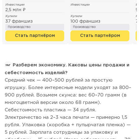
Инвестиции
Инвестиции
И
2,5 млн ₽
9
Купили
Купили
К
37 франшиз
100 франшиз
7
Производство
Производство
Стать партнёром
Стать партнёром
Разберем экономику. Каковы цены продажи и
себестоимость изделий?
Средний чек — 400–500 рублей за простую
игрушку. Более интересные модели уходят за 800–
900 рублей. Возьмем скунса: вес 60–70 грамм (в
многоцветной версии около 68 грамм).
Себестоимость пластика — 34 рубля.
Электричество на 2–3 часа печати — примерно 1,5
рубля. Упаковка (коробка + пупырчатая пленка) —
5 рублей. Зарплата сотрудницы за упаковку и