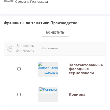
Светлана Григорьева
Франшизы по тематике
Производство
РАЗМЕСТИТЬ
Запросить
Компания
финмодель
и
Запатентованные
фасадные
термопанели
Копирка