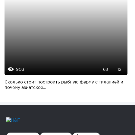
903
68
12
Сколько стоит построить рыбную ферму с тилапией и
почему азиатское...