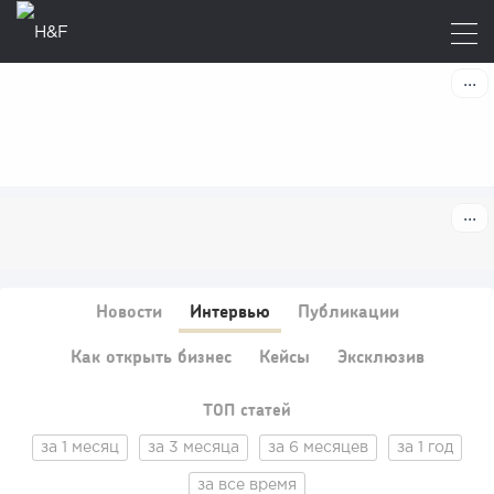
Новости
Интервью
Публикации
Как открыть бизнес
Кейсы
Эксклюзив
ТОП статей
за 1 месяц
за 3 месяца
за 6 месяцев
за 1 год
за все время