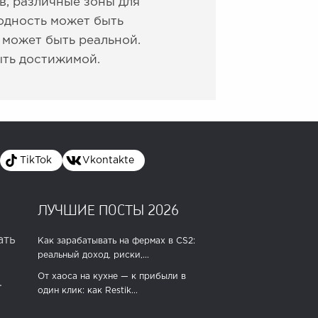
в, различные зоны для
ходность может быть
 может быть реальной.
ыть достижимой.
TikTok
Vkontakte
ЛУЧШИЕ ПОСТЫ 2026
ать
Как зарабатывать на фермах в CS2:
реальный доход, риски,...
От хаоса на кухне — к прибыли в
.
один клик: как Restik...