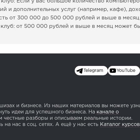
луб: Если у вас большое количество компьютеро
ий и дополнительных услуг (например, кафе), до
ть от 300 000 до 500 000 рублей и выше в месяц
луб: от 500 000 рублей и выше в месяц может б
Telegram
YouTube
изах и бизнесе. Из наших материалов вы можете узн
уть идеи для успешного бизнеса. На
канале о
 честные разборы и описываем реальные истории.
 на нас в соц. сетях. А ещё у нас есть
Каталог курсов