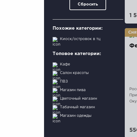
Сбросить
1 
Похожие категории:
Киоск/островок в тц
Фе
Топовое категории:
Кафе
Салон красоты
ПВЗ
Рос
Магазин пива
При
Цветочный магазин
Оку
Табачный магазин
Магазин одежды
55