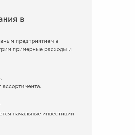
ания в
ивным предприятием в
трим примерные расходы и
.
т ассортимента.
.
уется начальные инвестиции