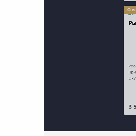
Ры
Рос
При
Оку
3 