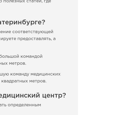
 полезных статей, где
атеринбурге?
щение соответствующей
ируете предоставлять, а
ебольшой командой
ных метров.
льшую команду медицинских
 квадратных метров.
едицинский центр?
вать определенным