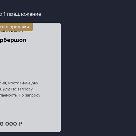
о 1 предложение
рбершоп
сия, Ростов-на-Дону
быль: По запросу
паемость: По запросу
0 000 ₽