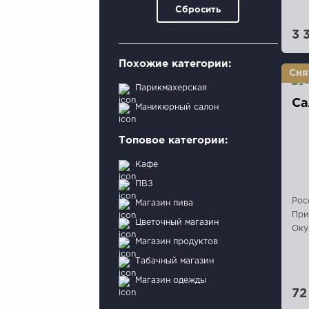
Сбросить
3 
Похожие категории:
Парикмахерская
Са
Маникюрный салон
Топовое категории:
Кафе
ПВЗ
Рос
Магазин пива
При
Цветочный магазин
Оку
Магазин продуктов
Табачный магазин
Магазин одежды
72