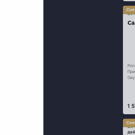
Са
Рос
При
Оку
1 