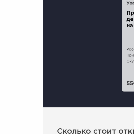
Пр
де
на
Рос
При
Оку
55
Сколько стоит отк