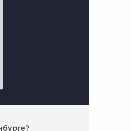
нбурге?