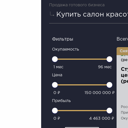
Продажа готового бизнеса
Купить салон красо
Фильтры
Всег
Окупаемость
1 мес
96 мес
Ст
це
Цена
(р
0 ₽
150 000 000 ₽
Прибыль
Рос
При
Оку
0 ₽
4 463 000 ₽