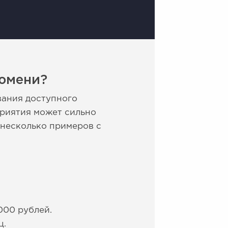
Тюмени?
вания доступного
приятия может сильно
 несколько примеров с
000 рублей.
ц.