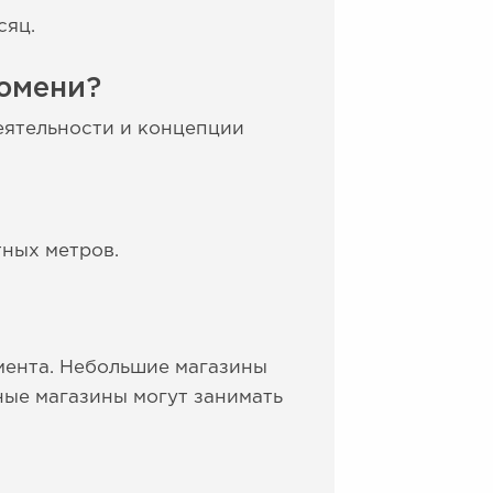
сяц.
юмени?
еятельности и концепции
тных метров.
имента. Небольшие магазины
пные магазины могут занимать