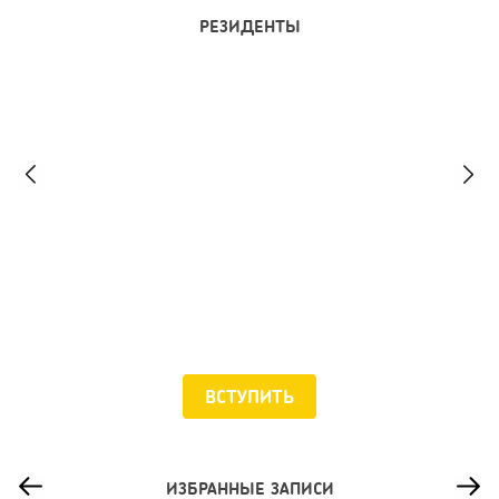
РЕЗИДЕНТЫ
Валиуллин Ильяс
Основатель Мята Lounge
ВСТУПИТЬ
Левитас Юрий
Совладелец и по совместительству
ИЗБРАННЫЕ ЗАПИСИ