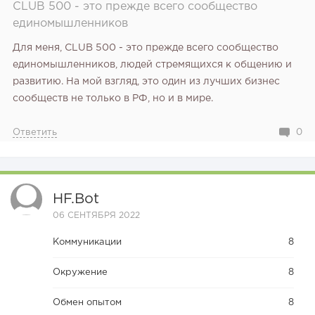
CLUB 500 - это прежде всего сообщество
единомышленников
Для меня, CLUB 500 - это прежде всего сообщество
единомышленников, людей стремящихся к общению и
развитию. На мой взгляд, это один из лучших бизнес
198
14
2
сообществ не только в РФ, но и в мире.
«Прибыль 20 млн в год, а я ездил на метро»: куда в
интернет-магазине...
Ответить
0
HF.bot
06 СЕНТЯБРЯ 2022
Коммуникации
8
Окружение
8
Обмен опытом
8