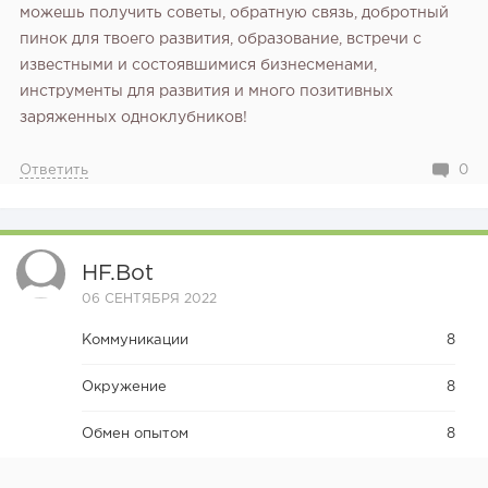
можешь получить советы, обратную связь, добротный
Анатолий Пастернак
пинок для твоего развития, образование, встречи с
известными и состоявшимися бизнесменами,
Сооснователь компании HORECABOX
инструменты для развития и много позитивных
заряженных одноклубников!
Ответить
0
Антон Привалов
222
16
3
HF.bot
Совладелец «Альянс-М»
06 СЕНТЯБРЯ 2022
Отзыв SSL-сертификатов у банков: как это влияет на
российский...
Коммуникации
8
Окружение
8
Обмен опытом
8