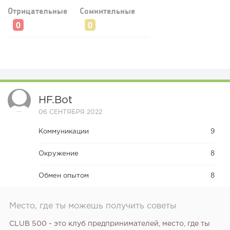
Отрицательные
Сомнительные
139
10
2
Coffee Way приступил к масштабированию собственной
модели производства...
Кондрашов Александр
Номинант National Geographic
HF.bot
06 СЕНТЯБРЯ 2022
Коммуникации
9
Вадим Бакченко
Окружение
8
Основатель компании v-subarendu.ru
Обмен опытом
8
147
10
2
Место, где ты можешь получить советы
От стартапа за 30 тысяч рублей до бизнеса стоимостью
миллиарды:...
CLUB 500 - это клуб предпринимателей, место, где ты