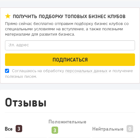
ПОЛУЧИТЬ ПОДБОРКУ ТОПОВЫХ БИЗНЕС КЛУБОВ
Прямо сейчас бесплатно отправим подборку бизнес клубов со
специальными условиями на вступление, а также полезными
материалами для развития бизнеса.
Гаспарян Георгий
Основатель федеральной сети пиццерий «Yes
157
11
2
Pizza»
Франшиза кафе: рейтинг лучших франшиз общепита для
открытия заведения
Соглашаюсь на обработку
персональных данных
и получение
полезных писем.
Отзывы
Грачев Михаил
Сооснователь производителей бытовой и
Положительные
автохимии — компании GRASS
Все
Нейтральные