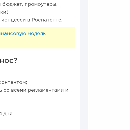
 бюджет, промоутеры,
ки);
концесси в Роспатенте.
инансовую модель
знос?
контентом;
ь со всеми регламентами и
4 дня;