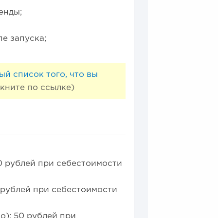
енды;
е запуска;
ый список того, что вы
кните по ссылке)
350 рублей при себестоимости
0 рублей при себестоимости
о): 50 рублей при