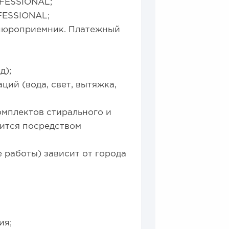
FESSIONAL;
FESSIONAL;
упюроприемник. Платежный
д);
ий (вода, свет, вытяжка,
омплектов стирального и
ится посредством
 работы) зависит от города
ия;