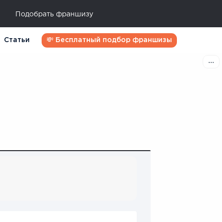
Подобрать франшизу
Статьи
💸 Бесплатный подбор франшизы