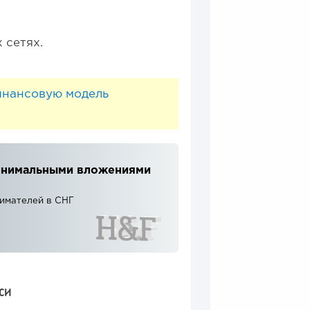
 сетях.
инансовую модель
 минимальными вложениями
нимателей в СНГ
СИ