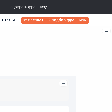
Подобрать франшизу
Статьи
💸 Бесплатный подбор франшизы