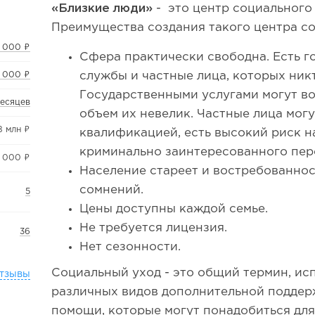
«Близкие люди»
- это центр социального
Преимущества создания такого центра со
 000 ₽
Сфера практически свободна. Есть 
службы и частные лица, которых ник
 000 ₽
Государственными услугами могут во
месяцев
объем их невелик. Частные лица мог
8 млн ₽
квалификацией, есть высокий риск 
криминально заинтересованного пер
 000 ₽
Население стареет и востребованнос
сомнений.
5
Цены доступны каждой семье.
Не требуется лицензия.
36
Нет сезонности.
Социальный уход - это общий термин, ис
тзывы
различных видов дополнительной подде
помощи, которые могут понадобиться дл