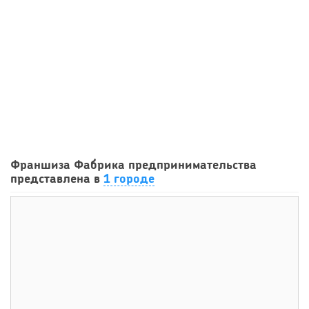
43
0
0
Франшиза кафе: рейтинг лучших франшиз общепита для
Франшиза Фабрика предпринимательства
открытия заведения
представлена в
1 городе