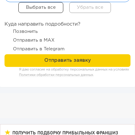
62
0
0
Куда направить подробности?
Конференции августа 2026: лучшие мероприятия месяца
Позвонить
для бизнеса,...
Отправить в MAX
Отправить в Telegram
Я даю согласие на обработку персональных данных на условиях
Политики обработки персональных данных
.
230
17
3
Прокат квадроциклов: инвестиции 2 млн рублей,
ПОЛУЧИТЬ ПОДБОРКУ ПРИБЫЛЬНЫХ ФРАНШИЗ
прибыль 300 тысяч...