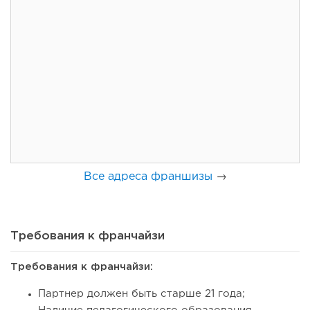
60
0
0
Coffee Way приступил к масштабированию собственной
модели производства...
Все адреса франшизы
→
Требования к франчайзи
Требования к франчайзи:
54
0
0
Партнер должен быть старше 21 года;
От стартапа за 30 тысяч рублей до бизнеса стоимостью