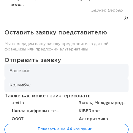
жизнь.
Бернар Вербер
Оставить заявку представителю
Мы передадим вашу заявку представителю данной
129
9
2
франшизы или предложим альтернативы
Отправить заявку
«Прибыль 20 млн в год, а я ездил на метро»: куда в
интернет-магазине...
Также вас может заинтересовать
Levita
Эколь, Международная школа профессий
Школа цифровых технологий
KIBERone
IQ007
Алгоритмика
Показать еще 44 компании