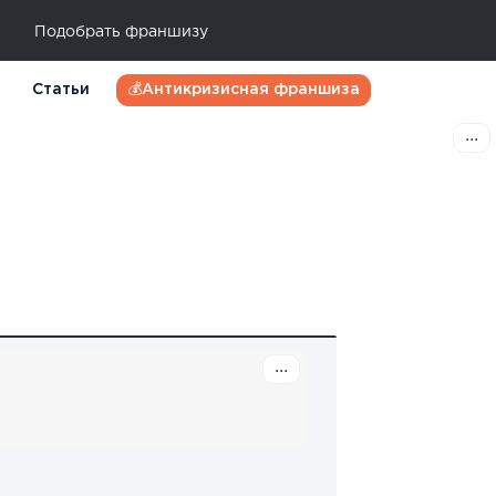
Подобрать франшизу
Статьи
💰Антикризисная франшиза