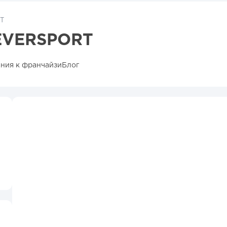
T
EVERSPORT
ния к франчайзи
Блог