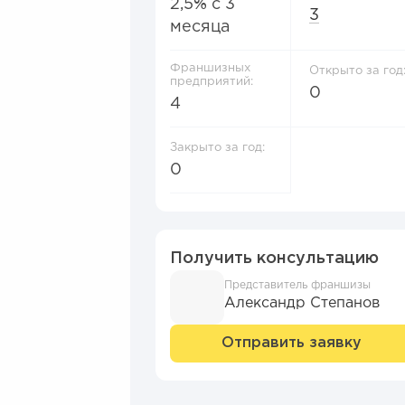
2,5% с 3
3
месяца
Франшизных
Открыто за год
предприятий:
0
4
Закрыто за год:
0
Получить консультацию
Представитель франшизы
Александр Степанов
Отправить заявку